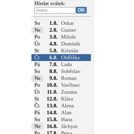
Hledat svátek:
So
1.8.
Oskar
Ne
2.8.
Gustav
Po
3.8.
Miluše
Út
4.8.
Dominik
St
5.8.
Kristián
Čt
6.8.
Oldřiška
Pá
7.8.
Lada
So
8.8.
Soběslav
Ne
9.8.
Roman
Po
10.8.
Vavřinec
Út
11.8.
Zuzana
St
12.8.
Klára
Čt
13.8.
Alena
Pá
14.8.
Alan
So
15.8.
Hana
Ne
16.8.
Jáchym
Po
17.8.
Petra