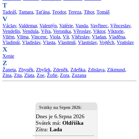
T
Tadeáš
,
Tamara
,
Taťána
,
Teodor
,
Tereza
,
Tibor
,
Tomáš
V
Václav
,
Valdemar
,
Valentýn
,
Valérie
,
Vanda
,
Vavřinec
,
Věnceslav
,
Vendelín
,
Vendula
,
Věra
,
Veronika
,
Věroslav
,
Viktor
,
Viktorie
,
Vilém
,
Vilma
,
Vincenc
,
Viola
,
Vít
,
Vítězslav
,
Vladan
,
Vladěna
,
Vladimír
,
Vladislav
,
Vlasta
,
Vlastimil
,
Vlastislav
,
Vojtěch
,
Vratislav
X
Xenie
Z
Žaneta
,
Zbyněk
,
Zbyšek
,
Zdeněk
,
Zdeňka
,
Zdislava
,
Zikmund
,
Zina
,
Zita
,
Zlata
,
Zoe
,
Žofie
,
Zora
,
Zuzana
Svátky na Srpen 2026
:
Dnes je 6.Srpna 2026
Svátek má:
Oldřiška
Zítra:
Lada