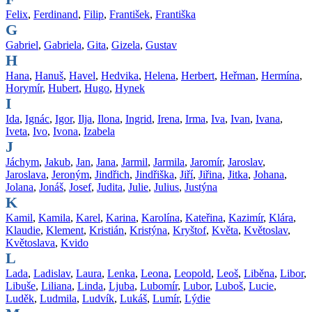
Felix
,
Ferdinand
,
Filip
,
František
,
Františka
G
Gabriel
,
Gabriela
,
Gita
,
Gizela
,
Gustav
H
Hana
,
Hanuš
,
Havel
,
Hedvika
,
Helena
,
Herbert
,
Heřman
,
Hermína
,
Horymír
,
Hubert
,
Hugo
,
Hynek
I
Ida
,
Ignác
,
Igor
,
Ilja
,
Ilona
,
Ingrid
,
Irena
,
Irma
,
Iva
,
Ivan
,
Ivana
,
Iveta
,
Ivo
,
Ivona
,
Izabela
J
Jáchym
,
Jakub
,
Jan
,
Jana
,
Jarmil
,
Jarmila
,
Jaromír
,
Jaroslav
,
Jaroslava
,
Jeroným
,
Jindřich
,
Jindřiška
,
Jiří
,
Jiřina
,
Jitka
,
Johana
,
Jolana
,
Jonáš
,
Josef
,
Judita
,
Julie
,
Julius
,
Justýna
K
Kamil
,
Kamila
,
Karel
,
Karina
,
Karolína
,
Kateřina
,
Kazimír
,
Klára
,
Klaudie
,
Klement
,
Kristián
,
Kristýna
,
Kryštof
,
Květa
,
Květoslav
,
Květoslava
,
Kvido
L
Lada
,
Ladislav
,
Laura
,
Lenka
,
Leona
,
Leopold
,
Leoš
,
Liběna
,
Libor
,
Libuše
,
Liliana
,
Linda
,
Ljuba
,
Lubomír
,
Lubor
,
Luboš
,
Lucie
,
Luděk
,
Ludmila
,
Ludvík
,
Lukáš
,
Lumír
,
Lýdie