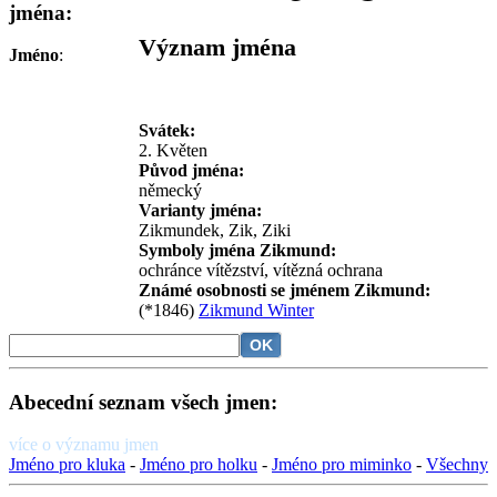
jména:
Význam jména
Jméno
:
Svátek:
2. Květen
Původ jména:
německý
Varianty jména:
Zikmundek, Zik, Ziki
Symboly jména Zikmund:
ochránce vítězství, vítězná ochrana
Známé osobnosti se jménem Zikmund:
(*1846)
Zikmund Winter
Abecední seznam všech jmen:
více o významu jmen
Jméno pro kluka
-
Jméno pro holku
-
Jméno pro miminko
-
Všechny