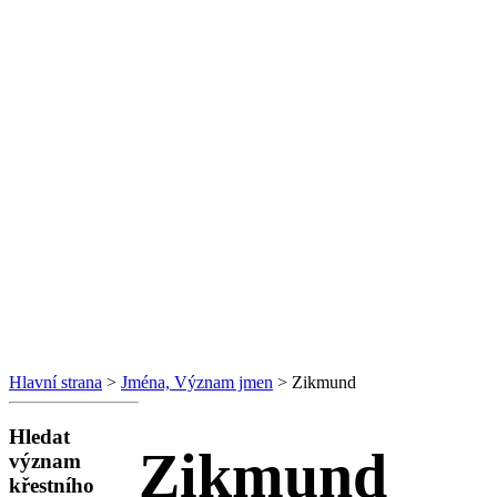
Hlavní strana
>
Jména, Význam jmen
> Zikmund
Hledat
Zikmund
význam
křestního