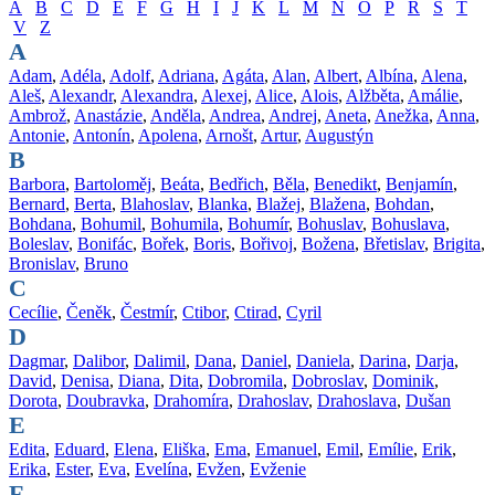
A
B
C
D
E
F
G
H
I
J
K
L
M
N
O
P
R
S
T
V
Z
A
Adam
,
Adéla
,
Adolf
,
Adriana
,
Agáta
,
Alan
,
Albert
,
Albína
,
Alena
,
Aleš
,
Alexandr
,
Alexandra
,
Alexej
,
Alice
,
Alois
,
Alžběta
,
Amálie
,
Ambrož
,
Anastázie
,
Anděla
,
Andrea
,
Andrej
,
Aneta
,
Anežka
,
Anna
,
Antonie
,
Antonín
,
Apolena
,
Arnošt
,
Artur
,
Augustýn
B
Barbora
,
Bartoloměj
,
Beáta
,
Bedřich
,
Běla
,
Benedikt
,
Benjamín
,
Bernard
,
Berta
,
Blahoslav
,
Blanka
,
Blažej
,
Blažena
,
Bohdan
,
Bohdana
,
Bohumil
,
Bohumila
,
Bohumír
,
Bohuslav
,
Bohuslava
,
Boleslav
,
Bonifác
,
Bořek
,
Boris
,
Bořivoj
,
Božena
,
Břetislav
,
Brigita
,
Bronislav
,
Bruno
C
Cecílie
,
Čeněk
,
Čestmír
,
Ctibor
,
Ctirad
,
Cyril
D
Dagmar
,
Dalibor
,
Dalimil
,
Dana
,
Daniel
,
Daniela
,
Darina
,
Darja
,
David
,
Denisa
,
Diana
,
Dita
,
Dobromila
,
Dobroslav
,
Dominik
,
Dorota
,
Doubravka
,
Drahomíra
,
Drahoslav
,
Drahoslava
,
Dušan
E
Edita
,
Eduard
,
Elena
,
Eliška
,
Ema
,
Emanuel
,
Emil
,
Emílie
,
Erik
,
Erika
,
Ester
,
Eva
,
Evelína
,
Evžen
,
Evženie
F