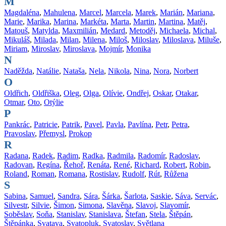
M
Magdaléna
,
Mahulena
,
Marcel
,
Marcela
,
Marek
,
Marián
,
Mariana
,
Marie
,
Marika
,
Marina
,
Markéta
,
Marta
,
Martin
,
Martina
,
Matěj
,
Matouš
,
Matylda
,
Maxmilián
,
Medard
,
Metoděj
,
Michaela
,
Michal
,
Mikuláš
,
Milada
,
Milan
,
Milena
,
Miloš
,
Miloslav
,
Miloslava
,
Miluše
,
Miriam
,
Miroslav
,
Miroslava
,
Mojmír
,
Monika
N
Naděžda
,
Natálie
,
Nataša
,
Nela
,
Nikola
,
Nina
,
Nora
,
Norbert
O
Oldřich
,
Oldřiška
,
Oleg
,
Olga
,
Olívie
,
Ondřej
,
Oskar
,
Otakar
,
Otmar
,
Oto
,
Otýlie
P
Pankrác
,
Patricie
,
Patrik
,
Pavel
,
Pavla
,
Pavlína
,
Petr
,
Petra
,
Pravoslav
,
Přemysl
,
Prokop
R
Radana
,
Radek
,
Radim
,
Radka
,
Radmila
,
Radomír
,
Radoslav
,
Radovan
,
Regína
,
Řehoř
,
Renáta
,
René
,
Richard
,
Robert
,
Robin
,
Roland
,
Roman
,
Romana
,
Rostislav
,
Rudolf
,
Rút
,
Růžena
S
Sabina
,
Samuel
,
Sandra
,
Sára
,
Šárka
,
Šarlota
,
Saskie
,
Sáva
,
Servác
,
Silvestr
,
Silvie
,
Šimon
,
Simona
,
Slavěna
,
Slavoj
,
Slavomír
,
Soběslav
,
Soňa
,
Stanislav
,
Stanislava
,
Štefan
,
Stela
,
Štěpán
,
Štěpánka
,
Svatava
,
Svatopluk
,
Svatoslav
,
Světlana