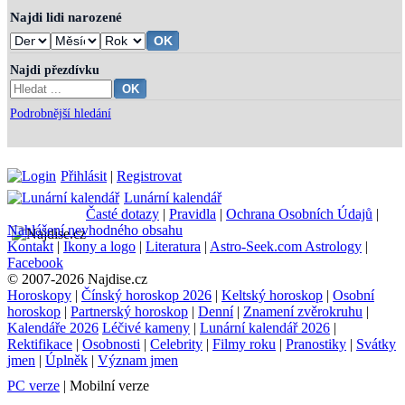
Najdi lidi narozené
Najdi přezdívku
Podrobnější hledání
Přihlásit
|
Registrovat
Lunární kalendář
Časté dotazy
|
Pravidla
|
Ochrana Osobních Údajů
|
Nahlášení nevhodného obsahu
Kontakt
|
Ikony a logo
|
Literatura
|
Astro-Seek.com Astrology
|
Facebook
© 2007-2026 Najdise.cz
Horoskopy
|
Čínský horoskop 2026
|
Keltský horoskop
|
Osobní
horoskop
|
Partnerský horoskop
|
Denní
|
Znamení zvěrokruhu
|
Kalendáře 2026
Léčivé kameny
|
Lunární kalendář 2026
|
Rektifikace
|
Osobnosti
|
Celebrity
|
Filmy roku
|
Pranostiky
|
Svátky
jmen
|
Úplněk
|
Význam jmen
PC verze
| Mobilní verze