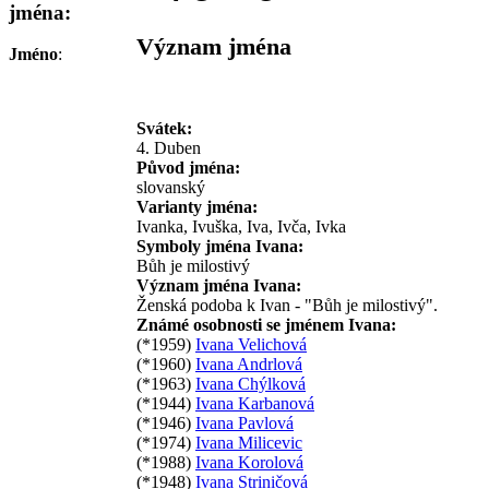
jména:
Význam jména
Jméno
:
Svátek:
4. Duben
Původ jména:
slovanský
Varianty jména:
Ivanka, Ivuška, Iva, Ivča, Ivka
Symboly jména Ivana:
Bůh je milostivý
Význam jména Ivana:
Ženská podoba k Ivan - "Bůh je milostivý".
Známé osobnosti se jménem Ivana:
(*1959)
Ivana Velichová
(*1960)
Ivana Andrlová
(*1963)
Ivana Chýlková
(*1944)
Ivana Karbanová
(*1946)
Ivana Pavlová
(*1974)
Ivana Milicevic
(*1988)
Ivana Korolová
(*1948)
Ivana Striničová