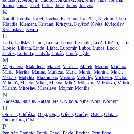
Jaroslava
,
Jeroným
,
Jindřich
,
Jindřiška
,
Jiří
,
Jiřina
,
Jitka
,
Johana
,
Jolana
,
Jonáš
,
Josef
,
Judita
,
Julie
,
Julius
,
Justýna
K
Kamil
,
Kamila
,
Karel
,
Karina
,
Karolína
,
Kateřina
,
Kazimír
,
Klára
,
Klaudie
,
Klement
,
Kristián
,
Kristýna
,
Kryštof
,
Květa
,
Květoslav
,
Květoslava
,
Kvido
L
Lada
,
Ladislav
,
Laura
,
Lenka
,
Leona
,
Leopold
,
Leoš
,
Liběna
,
Libor
,
Libuše
,
Liliana
,
Linda
,
Ljuba
,
Lubomír
,
Lubor
,
Luboš
,
Lucie
,
Luděk
,
Ludmila
,
Ludvík
,
Lukáš
,
Lumír
,
Lýdie
M
Magdaléna
,
Mahulena
,
Marcel
,
Marcela
,
Marek
,
Marián
,
Mariana
,
Marie
,
Marika
,
Marina
,
Markéta
,
Marta
,
Martin
,
Martina
,
Matěj
,
Matouš
,
Matylda
,
Maxmilián
,
Medard
,
Metoděj
,
Michaela
,
Michal
,
Mikuláš
,
Milada
,
Milan
,
Milena
,
Miloš
,
Miloslav
,
Miloslava
,
Miluše
,
Miriam
,
Miroslav
,
Miroslava
,
Mojmír
,
Monika
N
Naděžda
,
Natálie
,
Nataša
,
Nela
,
Nikola
,
Nina
,
Nora
,
Norbert
O
Oldřich
,
Oldřiška
,
Oleg
,
Olga
,
Olívie
,
Ondřej
,
Oskar
,
Otakar
,
Otmar
,
Oto
,
Otýlie
P
Pankrác
,
Patricie
,
Patrik
,
Pavel
,
Pavla
,
Pavlína
,
Petr
,
Petra
,