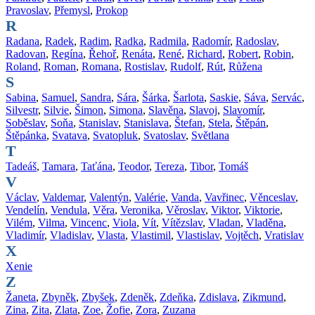
Pravoslav
,
Přemysl
,
Prokop
R
Radana
,
Radek
,
Radim
,
Radka
,
Radmila
,
Radomír
,
Radoslav
,
Radovan
,
Regína
,
Řehoř
,
Renáta
,
René
,
Richard
,
Robert
,
Robin
,
Roland
,
Roman
,
Romana
,
Rostislav
,
Rudolf
,
Rút
,
Růžena
S
Sabina
,
Samuel
,
Sandra
,
Sára
,
Šárka
,
Šarlota
,
Saskie
,
Sáva
,
Servác
,
Silvestr
,
Silvie
,
Šimon
,
Simona
,
Slavěna
,
Slavoj
,
Slavomír
,
Soběslav
,
Soňa
,
Stanislav
,
Stanislava
,
Štefan
,
Stela
,
Štěpán
,
Štěpánka
,
Svatava
,
Svatopluk
,
Svatoslav
,
Světlana
T
Tadeáš
,
Tamara
,
Taťána
,
Teodor
,
Tereza
,
Tibor
,
Tomáš
V
Václav
,
Valdemar
,
Valentýn
,
Valérie
,
Vanda
,
Vavřinec
,
Věnceslav
,
Vendelín
,
Vendula
,
Věra
,
Veronika
,
Věroslav
,
Viktor
,
Viktorie
,
Vilém
,
Vilma
,
Vincenc
,
Viola
,
Vít
,
Vítězslav
,
Vladan
,
Vladěna
,
Vladimír
,
Vladislav
,
Vlasta
,
Vlastimil
,
Vlastislav
,
Vojtěch
,
Vratislav
X
Xenie
Z
Žaneta
,
Zbyněk
,
Zbyšek
,
Zdeněk
,
Zdeňka
,
Zdislava
,
Zikmund
,
Zina
,
Zita
,
Zlata
,
Zoe
,
Žofie
,
Zora
,
Zuzana