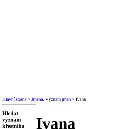
Hlavní strana
>
Jména, Význam jmen
> Ivana
Hledat
Ivana
význam
křestního