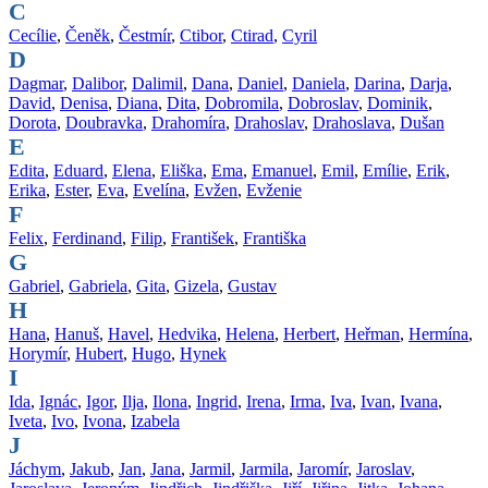
C
Cecílie
,
Čeněk
,
Čestmír
,
Ctibor
,
Ctirad
,
Cyril
D
Dagmar
,
Dalibor
,
Dalimil
,
Dana
,
Daniel
,
Daniela
,
Darina
,
Darja
,
David
,
Denisa
,
Diana
,
Dita
,
Dobromila
,
Dobroslav
,
Dominik
,
Dorota
,
Doubravka
,
Drahomíra
,
Drahoslav
,
Drahoslava
,
Dušan
E
Edita
,
Eduard
,
Elena
,
Eliška
,
Ema
,
Emanuel
,
Emil
,
Emílie
,
Erik
,
Erika
,
Ester
,
Eva
,
Evelína
,
Evžen
,
Evženie
F
Felix
,
Ferdinand
,
Filip
,
František
,
Františka
G
Gabriel
,
Gabriela
,
Gita
,
Gizela
,
Gustav
H
Hana
,
Hanuš
,
Havel
,
Hedvika
,
Helena
,
Herbert
,
Heřman
,
Hermína
,
Horymír
,
Hubert
,
Hugo
,
Hynek
I
Ida
,
Ignác
,
Igor
,
Ilja
,
Ilona
,
Ingrid
,
Irena
,
Irma
,
Iva
,
Ivan
,
Ivana
,
Iveta
,
Ivo
,
Ivona
,
Izabela
J
Jáchym
,
Jakub
,
Jan
,
Jana
,
Jarmil
,
Jarmila
,
Jaromír
,
Jaroslav
,