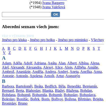
(*1994)
Ivana Baquero
(*1948)
Ivana Valešová
Abecední seznam všech jmen:
více o významu jmen
Jméno pro kluka
-
Jméno pro holku
-
Jméno pro miminko
-
Všechny
A
B
C
D
E
F
G
H
I
J
K
L
M
N
O
P
R
S
T
V
Z
A
Adam
,
Adéla
,
Adolf
,
Adriana
,
Agáta
,
Alan
,
Albert
,
Albína
,
Alena
,
Aleš
,
Alexandr
,
Alexandra
,
Alexej
,
Alice
,
Alois
,
Alžběta
,
Amálie
,
Ambrož
,
Anastázie
,
Anděla
,
Andrea
,
Andrej
,
Aneta
,
Anežka
,
Anna
,
Antonie
,
Antonín
,
Apolena
,
Arnošt
,
Artur
,
Augustýn
B
Barbora
,
Bartoloměj
,
Beáta
,
Bedřich
,
Běla
,
Benedikt
,
Benjamín
,
Bernard
,
Berta
,
Blahoslav
,
Blanka
,
Blažej
,
Blažena
,
Bohdan
,
Bohdana
,
Bohumil
,
Bohumila
,
Bohumír
,
Bohuslav
,
Bohuslava
,
Boleslav
,
Bonifác
,
Bořek
,
Boris
,
Bořivoj
,
Božena
,
Břetislav
,
Brigita
,
Bronislav
,
Bruno