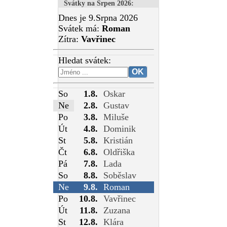
Svátky na Srpen 2026
:
Dnes je 9.Srpna 2026
Svátek má:
Roman
Zítra:
Vavřinec
Hledat svátek:
So
1.8.
Oskar
Ne
2.8.
Gustav
Po
3.8.
Miluše
Út
4.8.
Dominik
St
5.8.
Kristián
Čt
6.8.
Oldřiška
Pá
7.8.
Lada
So
8.8.
Soběslav
Ne
9.8.
Roman
Po
10.8.
Vavřinec
Út
11.8.
Zuzana
St
12.8.
Klára