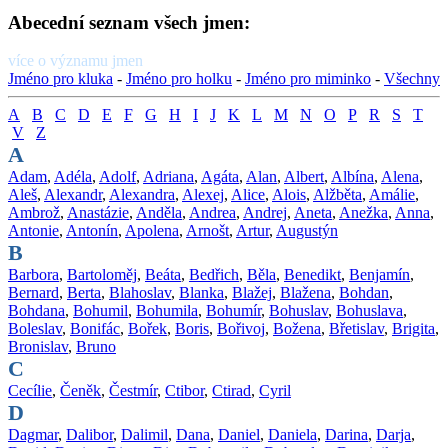
Abecední seznam všech jmen:
více o významu jmen
Jméno pro kluka
-
Jméno pro holku
-
Jméno pro miminko
-
Všechny
A
B
C
D
E
F
G
H
I
J
K
L
M
N
O
P
R
S
T
V
Z
A
Adam
,
Adéla
,
Adolf
,
Adriana
,
Agáta
,
Alan
,
Albert
,
Albína
,
Alena
,
Aleš
,
Alexandr
,
Alexandra
,
Alexej
,
Alice
,
Alois
,
Alžběta
,
Amálie
,
Ambrož
,
Anastázie
,
Anděla
,
Andrea
,
Andrej
,
Aneta
,
Anežka
,
Anna
,
Antonie
,
Antonín
,
Apolena
,
Arnošt
,
Artur
,
Augustýn
B
Barbora
,
Bartoloměj
,
Beáta
,
Bedřich
,
Běla
,
Benedikt
,
Benjamín
,
Bernard
,
Berta
,
Blahoslav
,
Blanka
,
Blažej
,
Blažena
,
Bohdan
,
Bohdana
,
Bohumil
,
Bohumila
,
Bohumír
,
Bohuslav
,
Bohuslava
,
Boleslav
,
Bonifác
,
Bořek
,
Boris
,
Bořivoj
,
Božena
,
Břetislav
,
Brigita
,
Bronislav
,
Bruno
C
Cecílie
,
Čeněk
,
Čestmír
,
Ctibor
,
Ctirad
,
Cyril
D
Dagmar
,
Dalibor
,
Dalimil
,
Dana
,
Daniel
,
Daniela
,
Darina
,
Darja
,