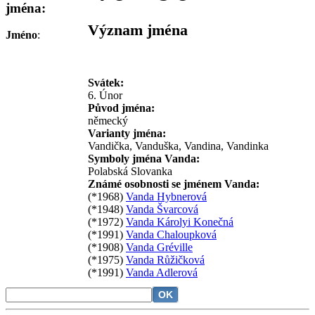
jména:
Význam jména
Jméno
:
Svátek:
6. Únor
Původ jména:
německý
Varianty jména:
Vandička, Vanduška, Vandina, Vandinka
Symboly jména Vanda:
Polabská Slovanka
Známé osobnosti se jménem Vanda:
(*1968)
Vanda Hybnerová
(*1948)
Vanda Švarcová
(*1972)
Vanda Károlyi Konečná
(*1991)
Vanda Chaloupková
(*1908)
Vanda Gréville
(*1975)
Vanda Růžičková
(*1991)
Vanda Adlerová