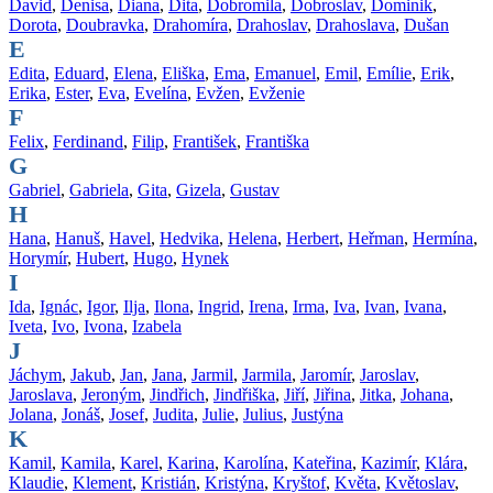
David
,
Denisa
,
Diana
,
Dita
,
Dobromila
,
Dobroslav
,
Dominik
,
Dorota
,
Doubravka
,
Drahomíra
,
Drahoslav
,
Drahoslava
,
Dušan
E
Edita
,
Eduard
,
Elena
,
Eliška
,
Ema
,
Emanuel
,
Emil
,
Emílie
,
Erik
,
Erika
,
Ester
,
Eva
,
Evelína
,
Evžen
,
Evženie
F
Felix
,
Ferdinand
,
Filip
,
František
,
Františka
G
Gabriel
,
Gabriela
,
Gita
,
Gizela
,
Gustav
H
Hana
,
Hanuš
,
Havel
,
Hedvika
,
Helena
,
Herbert
,
Heřman
,
Hermína
,
Horymír
,
Hubert
,
Hugo
,
Hynek
I
Ida
,
Ignác
,
Igor
,
Ilja
,
Ilona
,
Ingrid
,
Irena
,
Irma
,
Iva
,
Ivan
,
Ivana
,
Iveta
,
Ivo
,
Ivona
,
Izabela
J
Jáchym
,
Jakub
,
Jan
,
Jana
,
Jarmil
,
Jarmila
,
Jaromír
,
Jaroslav
,
Jaroslava
,
Jeroným
,
Jindřich
,
Jindřiška
,
Jiří
,
Jiřina
,
Jitka
,
Johana
,
Jolana
,
Jonáš
,
Josef
,
Judita
,
Julie
,
Julius
,
Justýna
K
Kamil
,
Kamila
,
Karel
,
Karina
,
Karolína
,
Kateřina
,
Kazimír
,
Klára
,
Klaudie
,
Klement
,
Kristián
,
Kristýna
,
Kryštof
,
Květa
,
Květoslav
,