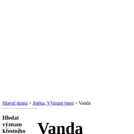
Hlavní strana
>
Jména, Význam jmen
> Vanda
Hledat
Vanda
význam
křestního