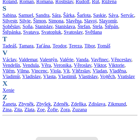
Roland
,
Roman
,
Romana
,
Rostislav
,
Rudolf
,
Rút
,
Růžena
S
Sabina
,
Samuel
,
Sandra
,
Sára
,
Šárka
,
Šarlota
,
Saskie
,
Sáva
,
Servác
,
Silvestr
,
Silvie
,
Šimon
,
Simona
,
Slavěna
,
Slavoj
,
Slavomír
,
Soběslav
,
Soňa
,
Stanislav
,
Stanislava
,
Štefan
,
Stela
,
Štěpán
,
Štěpánka
,
Svatava
,
Svatopluk
,
Svatoslav
,
Světlana
T
Tadeáš
,
Tamara
,
Taťána
,
Teodor
,
Tereza
,
Tibor
,
Tomáš
V
Václav
,
Valdemar
,
Valentýn
,
Valérie
,
Vanda
,
Vavřinec
,
Věnceslav
,
Vendelín
,
Vendula
,
Věra
,
Veronika
,
Věroslav
,
Viktor
,
Viktorie
,
Vilém
,
Vilma
,
Vincenc
,
Viola
,
Vít
,
Vítězslav
,
Vladan
,
Vladěna
,
Vladimír
,
Vladislav
,
Vlasta
,
Vlastimil
,
Vlastislav
,
Vojtěch
,
Vratislav
X
Xenie
Z
Žaneta
,
Zbyněk
,
Zbyšek
,
Zdeněk
,
Zdeňka
,
Zdislava
,
Zikmund
,
Zina
,
Zita
,
Zlata
,
Zoe
,
Žofie
,
Zora
,
Zuzana