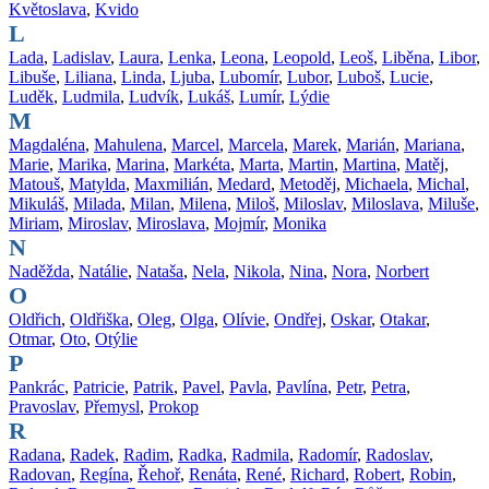
Květoslava
,
Kvido
L
Lada
,
Ladislav
,
Laura
,
Lenka
,
Leona
,
Leopold
,
Leoš
,
Liběna
,
Libor
,
Libuše
,
Liliana
,
Linda
,
Ljuba
,
Lubomír
,
Lubor
,
Luboš
,
Lucie
,
Luděk
,
Ludmila
,
Ludvík
,
Lukáš
,
Lumír
,
Lýdie
M
Magdaléna
,
Mahulena
,
Marcel
,
Marcela
,
Marek
,
Marián
,
Mariana
,
Marie
,
Marika
,
Marina
,
Markéta
,
Marta
,
Martin
,
Martina
,
Matěj
,
Matouš
,
Matylda
,
Maxmilián
,
Medard
,
Metoděj
,
Michaela
,
Michal
,
Mikuláš
,
Milada
,
Milan
,
Milena
,
Miloš
,
Miloslav
,
Miloslava
,
Miluše
,
Miriam
,
Miroslav
,
Miroslava
,
Mojmír
,
Monika
N
Naděžda
,
Natálie
,
Nataša
,
Nela
,
Nikola
,
Nina
,
Nora
,
Norbert
O
Oldřich
,
Oldřiška
,
Oleg
,
Olga
,
Olívie
,
Ondřej
,
Oskar
,
Otakar
,
Otmar
,
Oto
,
Otýlie
P
Pankrác
,
Patricie
,
Patrik
,
Pavel
,
Pavla
,
Pavlína
,
Petr
,
Petra
,
Pravoslav
,
Přemysl
,
Prokop
R
Radana
,
Radek
,
Radim
,
Radka
,
Radmila
,
Radomír
,
Radoslav
,
Radovan
,
Regína
,
Řehoř
,
Renáta
,
René
,
Richard
,
Robert
,
Robin
,