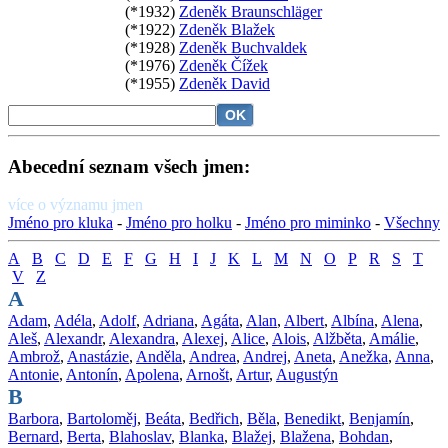
(*1932)
Zdeněk Braunschläger
(*1922)
Zdeněk Blažek
(*1928)
Zdeněk Buchvaldek
(*1976)
Zdeněk Čížek
(*1955)
Zdeněk David
Abecední seznam všech jmen:
více o významu jmen
Jméno pro kluka
-
Jméno pro holku
-
Jméno pro miminko
-
Všechny
A
B
C
D
E
F
G
H
I
J
K
L
M
N
O
P
R
S
T
V
Z
A
Adam
,
Adéla
,
Adolf
,
Adriana
,
Agáta
,
Alan
,
Albert
,
Albína
,
Alena
,
Aleš
,
Alexandr
,
Alexandra
,
Alexej
,
Alice
,
Alois
,
Alžběta
,
Amálie
,
Ambrož
,
Anastázie
,
Anděla
,
Andrea
,
Andrej
,
Aneta
,
Anežka
,
Anna
,
Antonie
,
Antonín
,
Apolena
,
Arnošt
,
Artur
,
Augustýn
B
Barbora
,
Bartoloměj
,
Beáta
,
Bedřich
,
Běla
,
Benedikt
,
Benjamín
,
Bernard
,
Berta
,
Blahoslav
,
Blanka
,
Blažej
,
Blažena
,
Bohdan
,