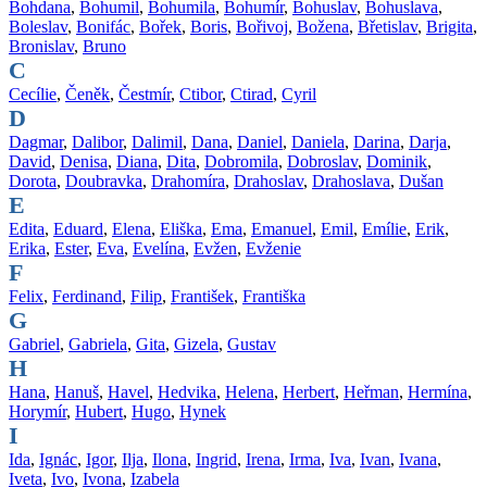
Bohdana
,
Bohumil
,
Bohumila
,
Bohumír
,
Bohuslav
,
Bohuslava
,
Boleslav
,
Bonifác
,
Bořek
,
Boris
,
Bořivoj
,
Božena
,
Břetislav
,
Brigita
,
Bronislav
,
Bruno
C
Cecílie
,
Čeněk
,
Čestmír
,
Ctibor
,
Ctirad
,
Cyril
D
Dagmar
,
Dalibor
,
Dalimil
,
Dana
,
Daniel
,
Daniela
,
Darina
,
Darja
,
David
,
Denisa
,
Diana
,
Dita
,
Dobromila
,
Dobroslav
,
Dominik
,
Dorota
,
Doubravka
,
Drahomíra
,
Drahoslav
,
Drahoslava
,
Dušan
E
Edita
,
Eduard
,
Elena
,
Eliška
,
Ema
,
Emanuel
,
Emil
,
Emílie
,
Erik
,
Erika
,
Ester
,
Eva
,
Evelína
,
Evžen
,
Evženie
F
Felix
,
Ferdinand
,
Filip
,
František
,
Františka
G
Gabriel
,
Gabriela
,
Gita
,
Gizela
,
Gustav
H
Hana
,
Hanuš
,
Havel
,
Hedvika
,
Helena
,
Herbert
,
Heřman
,
Hermína
,
Horymír
,
Hubert
,
Hugo
,
Hynek
I
Ida
,
Ignác
,
Igor
,
Ilja
,
Ilona
,
Ingrid
,
Irena
,
Irma
,
Iva
,
Ivan
,
Ivana
,
Iveta
,
Ivo
,
Ivona
,
Izabela