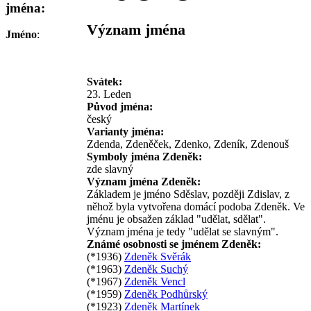
jména:
Význam jména
Jméno
:
Svátek:
23. Leden
Původ jména:
český
Varianty jména:
Zdenda, Zdeněček, Zdenko, Zdeník, Zdenouš
Symboly jména Zdeněk:
zde slavný
Význam jména Zdeněk:
Základem je jméno Sděslav, později Zdislav, z
něhož byla vytvořena domácí podoba Zdeněk. Ve
jménu je obsažen základ "udělat, sdělat".
Význam jména je tedy "udělat se slavným".
Známé osobnosti se jménem Zdeněk:
(*1936)
Zdeněk Svěrák
(*1963)
Zdeněk Suchý
(*1967)
Zdeněk Vencl
(*1959)
Zdeněk Podhůrský
(*1923)
Zdeněk Martínek