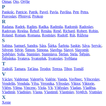
Otmar
,
Oto
,
Otýlie
P
Pankrác
,
Patricie
,
Patrik
,
Pavel
,
Pavla
,
Pavlína
,
Petr
,
Petra
,
Pravoslav
,
Přemysl
,
Prokop
R
Radana
,
Radek
,
Radim
,
Radka
,
Radmila
,
Radomír
,
Radoslav
,
Radovan
,
Regína
,
Řehoř
,
Renáta
,
René
,
Richard
,
Robert
,
Robin
,
Roland
,
Roman
,
Romana
,
Rostislav
,
Rudolf
,
Rút
,
Růžena
S
Sabina
,
Samuel
,
Sandra
,
Sára
,
Šárka
,
Šarlota
,
Saskie
,
Sáva
,
Servác
,
Silvestr
,
Silvie
,
Šimon
,
Simona
,
Slavěna
,
Slavoj
,
Slavomír
,
Soběslav
,
Soňa
,
Stanislav
,
Stanislava
,
Štefan
,
Stela
,
Štěpán
,
Štěpánka
,
Svatava
,
Svatopluk
,
Svatoslav
,
Světlana
T
Tadeáš
,
Tamara
,
Taťána
,
Teodor
,
Tereza
,
Tibor
,
Tomáš
V
Václav
,
Valdemar
,
Valentýn
,
Valérie
,
Vanda
,
Vavřinec
,
Věnceslav
,
Vendelín
,
Vendula
,
Věra
,
Veronika
,
Věroslav
,
Viktor
,
Viktorie
,
Vilém
,
Vilma
,
Vincenc
,
Viola
,
Vít
,
Vítězslav
,
Vladan
,
Vladěna
,
Vladimír
,
Vladislav
,
Vlasta
,
Vlastimil
,
Vlastislav
,
Vojtěch
,
Vratislav
X
Xenie