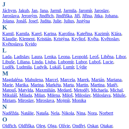
J
Jáchym
,
Jakub
,
Jan
,
Jana
,
Jarmil
,
Jarmila
,
Jaromír
,
Jaroslav
,
Jaroslava
,
Jeroným
,
Jindřich
,
Jindřiška
,
Jiří
,
Jiřina
,
Jitka
,
Johana
,
Jolana
,
Jonáš
,
Josef
,
Judita
,
Julie
,
Julius
,
Justýna
K
Kamil
,
Kamila
,
Karel
,
Karina
,
Karolína
,
Kateřina
,
Kazimír
,
Klára
,
Klaudie
,
Klement
,
Kristián
,
Kristýna
,
Kryštof
,
Květa
,
Květoslav
,
Květoslava
,
Kvido
L
Lada
,
Ladislav
,
Laura
,
Lenka
,
Leona
,
Leopold
,
Leoš
,
Liběna
,
Libor
,
Libuše
,
Liliana
,
Linda
,
Ljuba
,
Lubomír
,
Lubor
,
Luboš
,
Lucie
,
Luděk
,
Ludmila
,
Ludvík
,
Lukáš
,
Lumír
,
Lýdie
M
Magdaléna
,
Mahulena
,
Marcel
,
Marcela
,
Marek
,
Marián
,
Mariana
,
Marie
,
Marika
,
Marina
,
Markéta
,
Marta
,
Martin
,
Martina
,
Matěj
,
Matouš
,
Matylda
,
Maxmilián
,
Medard
,
Metoděj
,
Michaela
,
Michal
,
Mikuláš
,
Milada
,
Milan
,
Milena
,
Miloš
,
Miloslav
,
Miloslava
,
Miluše
,
Miriam
,
Miroslav
,
Miroslava
,
Mojmír
,
Monika
N
Naděžda
,
Natálie
,
Nataša
,
Nela
,
Nikola
,
Nina
,
Nora
,
Norbert
O
Oldřich
,
Oldřiška
,
Oleg
,
Olga
,
Olívie
,
Ondřej
,
Oskar
,
Otakar
,