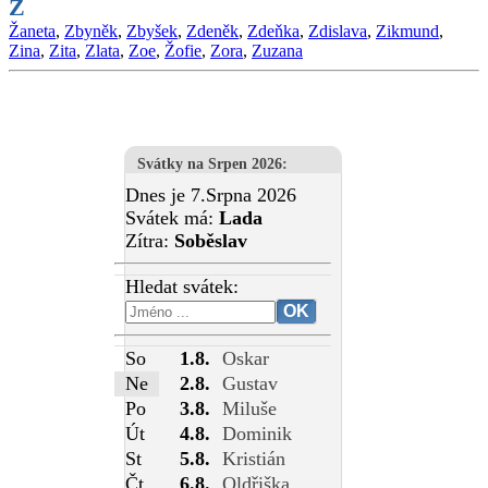
Z
Žaneta
,
Zbyněk
,
Zbyšek
,
Zdeněk
,
Zdeňka
,
Zdislava
,
Zikmund
,
Zina
,
Zita
,
Zlata
,
Zoe
,
Žofie
,
Zora
,
Zuzana
Svátky na Srpen 2026
:
Dnes je 7.Srpna 2026
Svátek má:
Lada
Zítra:
Soběslav
Hledat svátek:
So
1.8.
Oskar
Ne
2.8.
Gustav
Po
3.8.
Miluše
Út
4.8.
Dominik
St
5.8.
Kristián
Čt
6.8.
Oldřiška