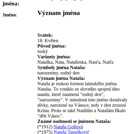
jména:
Význam jména
Jméno
:
Svátek:
18. Květen
Původ jména:
ruský
Varianty jména:
Nataška, Nata, Natašenka, Nasťa, Naďa
Symboly jména Nataša:
narozeniny, rodný den
Význam jména Nataša:
Nataša je ruskou formou latinského jména
Natalia. To vzniklo ze slovního spojení dies
natalis, které znamená "rodný den",
"narozeniny". V minulosti toto jméno dostávaly
dívky, narozené na Vánoce, tedy v den zrození
Krista. Proto se také Natáliím a Natašám říkalo
"děti Vánoc".
Známé osobnosti se jménem Nataša:
(*1912)
Nataša Gollová
(*1975)
Nataša Tapušković