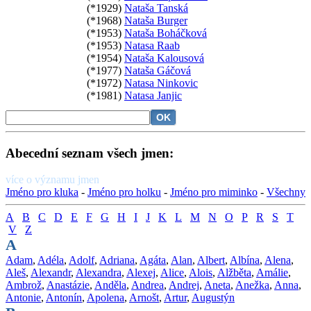
(*1929)
Nataša Tanská
(*1968)
Nataša Burger
(*1953)
Nataša Boháčková
(*1953)
Natasa Raab
(*1954)
Nataša Kalousová
(*1977)
Nataša Gáčová
(*1972)
Natasa Ninkovic
(*1981)
Natasa Janjic
Abecední seznam všech jmen:
více o významu jmen
Jméno pro kluka
-
Jméno pro holku
-
Jméno pro miminko
-
Všechny
A
B
C
D
E
F
G
H
I
J
K
L
M
N
O
P
R
S
T
V
Z
A
Adam
,
Adéla
,
Adolf
,
Adriana
,
Agáta
,
Alan
,
Albert
,
Albína
,
Alena
,
Aleš
,
Alexandr
,
Alexandra
,
Alexej
,
Alice
,
Alois
,
Alžběta
,
Amálie
,
Ambrož
,
Anastázie
,
Anděla
,
Andrea
,
Andrej
,
Aneta
,
Anežka
,
Anna
,
Antonie
,
Antonín
,
Apolena
,
Arnošt
,
Artur
,
Augustýn