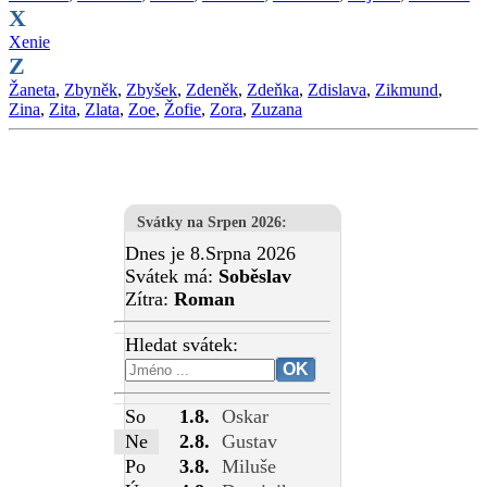
X
Xenie
Z
Žaneta
,
Zbyněk
,
Zbyšek
,
Zdeněk
,
Zdeňka
,
Zdislava
,
Zikmund
,
Zina
,
Zita
,
Zlata
,
Zoe
,
Žofie
,
Zora
,
Zuzana
Svátky na Srpen 2026
:
Dnes je 8.Srpna 2026
Svátek má:
Soběslav
Zítra:
Roman
Hledat svátek:
So
1.8.
Oskar
Ne
2.8.
Gustav
Po
3.8.
Miluše