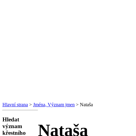
Hlavní strana
>
Jména, Význam jmen
> Nataša
Hledat
Nataša
význam
křestního