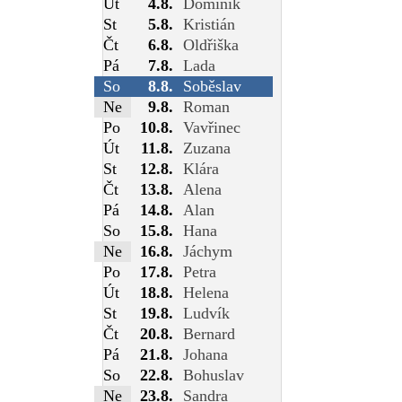
Út
4.8.
Dominik
St
5.8.
Kristián
Čt
6.8.
Oldřiška
Pá
7.8.
Lada
So
8.8.
Soběslav
Ne
9.8.
Roman
Po
10.8.
Vavřinec
Út
11.8.
Zuzana
St
12.8.
Klára
Čt
13.8.
Alena
Pá
14.8.
Alan
So
15.8.
Hana
Ne
16.8.
Jáchym
Po
17.8.
Petra
Út
18.8.
Helena
St
19.8.
Ludvík
Čt
20.8.
Bernard
Pá
21.8.
Johana
So
22.8.
Bohuslav
Ne
23.8.
Sandra