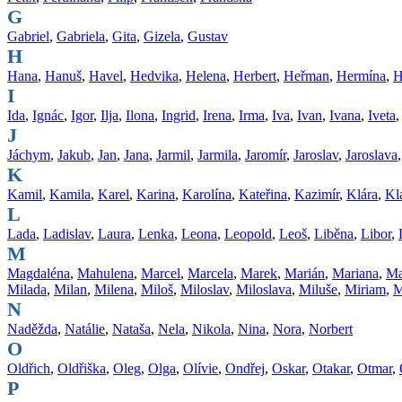
G
Gabriel
,
Gabriela
,
Gita
,
Gizela
,
Gustav
H
Hana
,
Hanuš
,
Havel
,
Hedvika
,
Helena
,
Herbert
,
Heřman
,
Hermína
,
H
I
Ida
,
Ignác
,
Igor
,
Ilja
,
Ilona
,
Ingrid
,
Irena
,
Irma
,
Iva
,
Ivan
,
Ivana
,
Iveta
J
Jáchym
,
Jakub
,
Jan
,
Jana
,
Jarmil
,
Jarmila
,
Jaromír
,
Jaroslav
,
Jaroslava
K
Kamil
,
Kamila
,
Karel
,
Karina
,
Karolína
,
Kateřina
,
Kazimír
,
Klára
,
Kl
L
Lada
,
Ladislav
,
Laura
,
Lenka
,
Leona
,
Leopold
,
Leoš
,
Liběna
,
Libor
,
M
Magdaléna
,
Mahulena
,
Marcel
,
Marcela
,
Marek
,
Marián
,
Mariana
,
Ma
Milada
,
Milan
,
Milena
,
Miloš
,
Miloslav
,
Miloslava
,
Miluše
,
Miriam
,
M
N
Naděžda
,
Natálie
,
Nataša
,
Nela
,
Nikola
,
Nina
,
Nora
,
Norbert
O
Oldřich
,
Oldřiška
,
Oleg
,
Olga
,
Olívie
,
Ondřej
,
Oskar
,
Otakar
,
Otmar
,
P