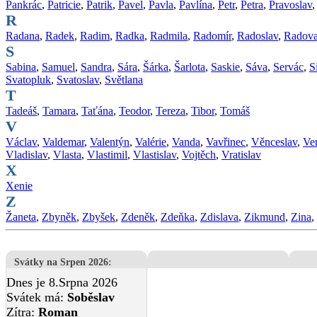
Pankrác
,
Patricie
,
Patrik
,
Pavel
,
Pavla
,
Pavlína
,
Petr
,
Petra
,
Pravoslav
R
Radana
,
Radek
,
Radim
,
Radka
,
Radmila
,
Radomír
,
Radoslav
,
Radov
S
Sabina
,
Samuel
,
Sandra
,
Sára
,
Šárka
,
Šarlota
,
Saskie
,
Sáva
,
Servác
,
S
Svatopluk
,
Svatoslav
,
Světlana
T
Tadeáš
,
Tamara
,
Taťána
,
Teodor
,
Tereza
,
Tibor
,
Tomáš
V
Václav
,
Valdemar
,
Valentýn
,
Valérie
,
Vanda
,
Vavřinec
,
Věnceslav
,
Ve
Vladislav
,
Vlasta
,
Vlastimil
,
Vlastislav
,
Vojtěch
,
Vratislav
X
Xenie
Z
Žaneta
,
Zbyněk
,
Zbyšek
,
Zdeněk
,
Zdeňka
,
Zdislava
,
Zikmund
,
Zina
,
Svátky na Srpen 2026
:
Dnes je 8.Srpna 2026
Svátek má:
Soběslav
Zítra:
Roman