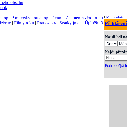
dného obsahu
book
skop
|
Partnerský horoskop
|
Denní
|
Znamení zvěrokruhu
|
Kalendáře 
lebrity
|
Filmy roku
|
Pranostiky
|
Svátky jmen
|
Úplněk
|
Význam jmen
Přihlášení
Najdi lidi 
Najdi přezd
Podrobnější h