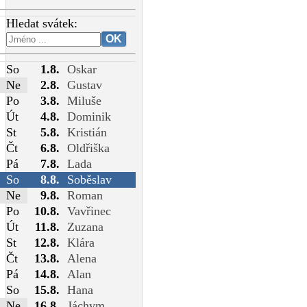
Hledat svátek:
So
1.8.
Oskar
Ne
2.8.
Gustav
Po
3.8.
Miluše
Út
4.8.
Dominik
St
5.8.
Kristián
Čt
6.8.
Oldřiška
Pá
7.8.
Lada
So
8.8.
Soběslav
Ne
9.8.
Roman
Po
10.8.
Vavřinec
Út
11.8.
Zuzana
St
12.8.
Klára
Čt
13.8.
Alena
Pá
14.8.
Alan
So
15.8.
Hana
Ne
16.8.
Jáchym