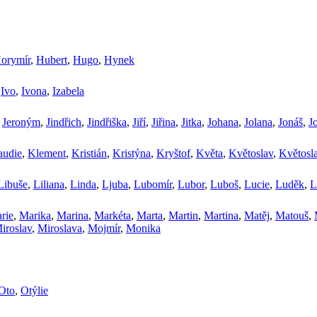
orymír
,
Hubert
,
Hugo
,
Hynek
,
Ivo
,
Ivona
,
Izabela
,
Jeroným
,
Jindřich
,
Jindřiška
,
Jiří
,
Jiřina
,
Jitka
,
Johana
,
Jolana
,
Jonáš
,
J
audie
,
Klement
,
Kristián
,
Kristýna
,
Kryštof
,
Květa
,
Květoslav
,
Květosl
Libuše
,
Liliana
,
Linda
,
Ljuba
,
Lubomír
,
Lubor
,
Luboš
,
Lucie
,
Luděk
,
L
rie
,
Marika
,
Marina
,
Markéta
,
Marta
,
Martin
,
Martina
,
Matěj
,
Matouš
,
iroslav
,
Miroslava
,
Mojmír
,
Monika
Oto
,
Otýlie