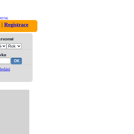
2026
|
Registrace
narozené
ívku
ledání