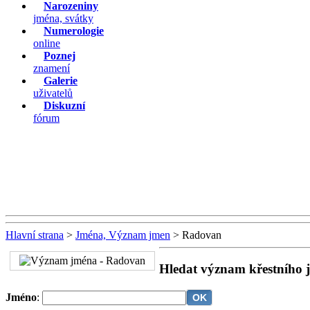
Narozeniny
jména, svátky
Numerologie
online
Poznej
znamení
Galerie
uživatelů
Diskuzní
fórum
Hlavní strana
>
Jména, Význam jmen
> Radovan
Hledat význam křestního 
Jméno
: