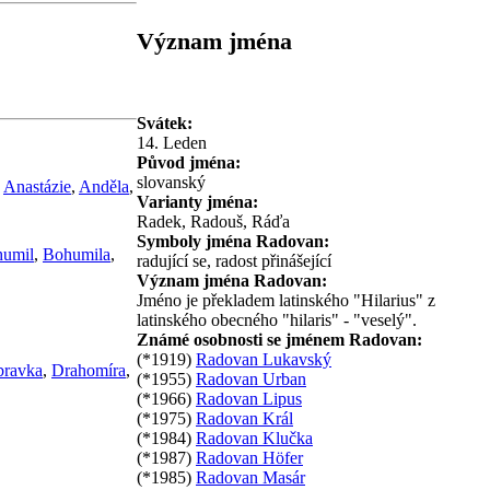
Význam jména
Svátek:
14. Leden
Původ jména:
slovanský
,
Anastázie
,
Anděla
,
Varianty jména:
Radek, Radouš, Ráďa
Symboly jména Radovan:
umil
,
Bohumila
,
radující se, radost přinášející
Význam jména Radovan:
Jméno je překladem latinského "Hilarius" z
latinského obecného "hilaris" - "veselý".
Známé osobnosti se jménem Radovan:
(*1919)
Radovan Lukavský
ravka
,
Drahomíra
,
(*1955)
Radovan Urban
(*1966)
Radovan Lipus
(*1975)
Radovan Král
(*1984)
Radovan Klučka
(*1987)
Radovan Höfer
(*1985)
Radovan Masár