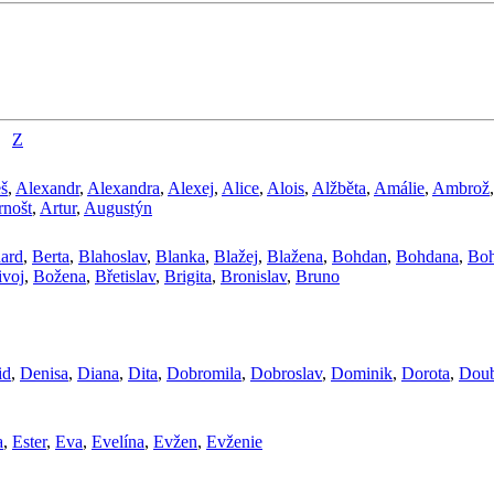
Z
š
,
Alexandr
,
Alexandra
,
Alexej
,
Alice
,
Alois
,
Alžběta
,
Amálie
,
Ambrož
rnošt
,
Artur
,
Augustýn
ard
,
Berta
,
Blahoslav
,
Blanka
,
Blažej
,
Blažena
,
Bohdan
,
Bohdana
,
Boh
ivoj
,
Božena
,
Břetislav
,
Brigita
,
Bronislav
,
Bruno
id
,
Denisa
,
Diana
,
Dita
,
Dobromila
,
Dobroslav
,
Dominik
,
Dorota
,
Doub
a
,
Ester
,
Eva
,
Evelína
,
Evžen
,
Evženie