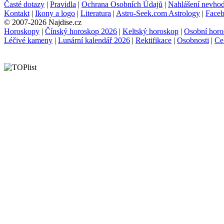
Časté dotazy
|
Pravidla
|
Ochrana Osobních Údajů
|
Nahlášení nevho
Kontakt
|
Ikony a logo
|
Literatura
|
Astro-Seek.com Astrology
|
Face
© 2007-2026 Najdise.cz
Horoskopy
|
Čínský horoskop 2026
|
Keltský horoskop
|
Osobní horo
Léčivé kameny
|
Lunární kalendář 2026
|
Rektifikace
|
Osobnosti
|
Ce