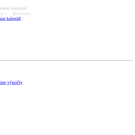
nární kalendář
na v
Blížencích
zat kalendář
»
ine výpočty