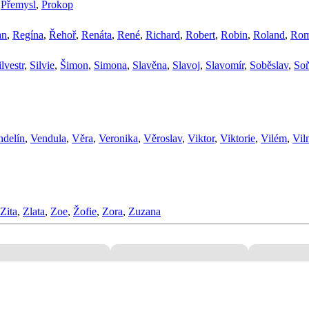
,
Přemysl
,
Prokop
an
,
Regína
,
Řehoř
,
Renáta
,
René
,
Richard
,
Robert
,
Robin
,
Roland
,
Ro
ilvestr
,
Silvie
,
Šimon
,
Simona
,
Slavěna
,
Slavoj
,
Slavomír
,
Soběslav
,
So
ndelín
,
Vendula
,
Věra
,
Veronika
,
Věroslav
,
Viktor
,
Viktorie
,
Vilém
,
Vil
Zita
,
Zlata
,
Zoe
,
Žofie
,
Zora
,
Zuzana