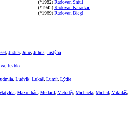
(*1982)
Radovan Snítil
(*1945)
Radovan Karadzic
(*1969)
Radovan Biegl
osef
,
Judita
,
Julie
,
Julius
,
Justýna
ava
,
Kvido
udmila
,
Ludvík
,
Lukáš
,
Lumír
,
Lýdie
Matylda
,
Maxmilián
,
Medard
,
Metoděj
,
Michaela
,
Michal
,
Mikuláš
,