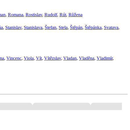
man
,
Romana
,
Rostislav
,
Rudolf
,
Rút
,
Růžena
ňa
,
Stanislav
,
Stanislava
,
Štefan
,
Stela
,
Štěpán
,
Štěpánka
,
Svatava
,
ma
,
Vincenc
,
Viola
,
Vít
,
Vítězslav
,
Vladan
,
Vladěna
,
Vladimír
,