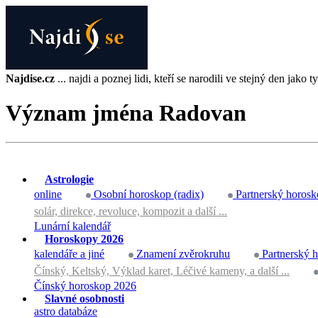
Najdise.cz
... najdi a poznej lidi, kteří se narodili ve stejný den jako ty 
Význam jména Radovan
Astrologie
online
Osobní horoskop (radix)
Partnerský horosk
solár, direkce, revoluce, kompozit a další ...
Lunární kalendář
Horoskopy 2026
kalendáře a jiné
Znamení zvěrokruhu
Partnerský 
Čínský, Keltský, Výklad karet, Léčivé kameny, a další ...
Čínský horoskop 2026
Slavné osobnosti
astro databáze