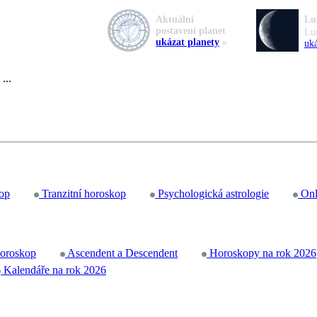
Aktuální
Lu
postavení planet
Lu
ukázat planety
»
uká
...
op
Tranzitní horoskop
Psychologická astrologie
Onl
horoskop
Ascendent a Descendent
Horoskopy na rok 2026
Kalendáře na rok 2026