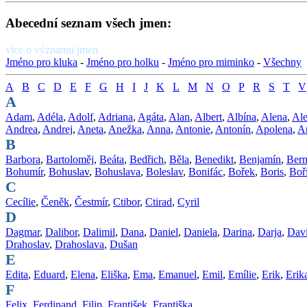
Abecední seznam všech jmen:
více o významu jmen
Jméno pro kluka
-
Jméno pro holku
-
Jméno pro miminko
-
Všechny
A
B
C
D
E
F
G
H
I
J
K
L
M
N
O
P
R
S
T
V
A
Adam
,
Adéla
,
Adolf
,
Adriana
,
Agáta
,
Alan
,
Albert
,
Albína
,
Alena
,
Ale
Andrea
,
Andrej
,
Aneta
,
Anežka
,
Anna
,
Antonie
,
Antonín
,
Apolena
,
A
B
Barbora
,
Bartoloměj
,
Beáta
,
Bedřich
,
Běla
,
Benedikt
,
Benjamín
,
Bern
Bohumír
,
Bohuslav
,
Bohuslava
,
Boleslav
,
Bonifác
,
Bořek
,
Boris
,
Boř
C
Cecílie
,
Čeněk
,
Čestmír
,
Ctibor
,
Ctirad
,
Cyril
D
Dagmar
,
Dalibor
,
Dalimil
,
Dana
,
Daniel
,
Daniela
,
Darina
,
Darja
,
Dav
Drahoslav
,
Drahoslava
,
Dušan
E
Edita
,
Eduard
,
Elena
,
Eliška
,
Ema
,
Emanuel
,
Emil
,
Emílie
,
Erik
,
Erik
F
Felix
,
Ferdinand
,
Filip
,
František
,
Františka