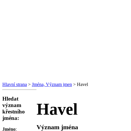
Hlavní strana
>
Jména, Význam jmen
> Havel
Hledat
Havel
význam
křestního
jména:
Význam jména
Jméno
: