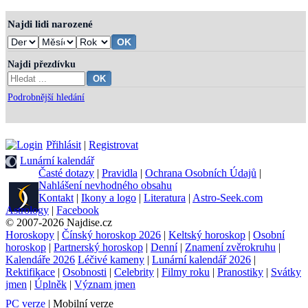
Najdi lidi narozené
Najdi přezdívku
Podrobnější hledání
Přihlásit
|
Registrovat
Lunární kalendář
Časté dotazy
|
Pravidla
|
Ochrana Osobních Údajů
|
Nahlášení nevhodného obsahu
Kontakt
|
Ikony a logo
|
Literatura
|
Astro-Seek.com
Astrology
|
Facebook
© 2007-2026 Najdise.cz
Horoskopy
|
Čínský horoskop 2026
|
Keltský horoskop
|
Osobní
horoskop
|
Partnerský horoskop
|
Denní
|
Znamení zvěrokruhu
|
Kalendáře 2026
Léčivé kameny
|
Lunární kalendář 2026
|
Rektifikace
|
Osobnosti
|
Celebrity
|
Filmy roku
|
Pranostiky
|
Svátky
jmen
|
Úplněk
|
Význam jmen
PC verze
| Mobilní verze