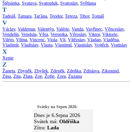
Štěpánka
,
Svatava
,
Svatopluk
,
Svatoslav
,
Světlana
T
Tadeáš
,
Tamara
,
Taťána
,
Teodor
,
Tereza
,
Tibor
,
Tomáš
V
Václav
,
Valdemar
,
Valentýn
,
Valérie
,
Vanda
,
Vavřinec
,
Věnceslav
,
Vendelín
,
Vendula
,
Věra
,
Veronika
,
Věroslav
,
Viktor
,
Viktorie
,
Vilém
,
Vilma
,
Vincenc
,
Viola
,
Vít
,
Vítězslav
,
Vladan
,
Vladěna
,
Vladimír
,
Vladislav
,
Vlasta
,
Vlastimil
,
Vlastislav
,
Vojtěch
,
Vratislav
X
Xenie
Z
Žaneta
,
Zbyněk
,
Zbyšek
,
Zdeněk
,
Zdeňka
,
Zdislava
,
Zikmund
,
Zina
,
Zita
,
Zlata
,
Zoe
,
Žofie
,
Zora
,
Zuzana
Svátky na Srpen 2026
:
Dnes je 6.Srpna 2026
Svátek má:
Oldřiška
Zítra:
Lada