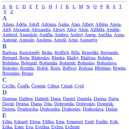
A
B
C
D
E
F
G
H
I
J
K
L
M
N
O
P
R
S
T
V
Z
A
Adam
,
Adéla
,
Adolf
,
Adriana
,
Agáta
,
Alan
,
Albert
,
Albína
,
Alena
,
Aleš
,
Alexandr
,
Alexandra
,
Alexej
,
Alice
,
Alois
,
Alžběta
,
Amálie
,
Ambrož
,
Anastázie
,
Anděla
,
Andrea
,
Andrej
,
Aneta
,
Anežka
,
Anna
,
Antonie
,
Antonín
,
Apolena
,
Arnošt
,
Artur
,
Augustýn
B
Barbora
,
Bartoloměj
,
Beáta
,
Bedřich
,
Běla
,
Benedikt
,
Benjamín
,
Bernard
,
Berta
,
Blahoslav
,
Blanka
,
Blažej
,
Blažena
,
Bohdan
,
Bohdana
,
Bohumil
,
Bohumila
,
Bohumír
,
Bohuslav
,
Bohuslava
,
Boleslav
,
Bonifác
,
Bořek
,
Boris
,
Bořivoj
,
Božena
,
Břetislav
,
Brigita
,
Bronislav
,
Bruno
C
Cecílie
,
Čeněk
,
Čestmír
,
Ctibor
,
Ctirad
,
Cyril
D
Dagmar
,
Dalibor
,
Dalimil
,
Dana
,
Daniel
,
Daniela
,
Darina
,
Darja
,
David
,
Denisa
,
Diana
,
Dita
,
Dobromila
,
Dobroslav
,
Dominik
,
Dorota
,
Doubravka
,
Drahomíra
,
Drahoslav
,
Drahoslava
,
Dušan
E
Edita
,
Eduard
,
Elena
,
Eliška
,
Ema
,
Emanuel
,
Emil
,
Emílie
,
Erik
,
Erika
,
Ester
,
Eva
,
Evelína
,
Evžen
,
Evženie