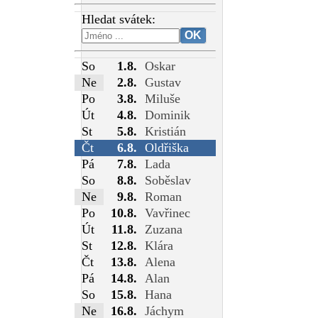
Hledat svátek:
So
1.8.
Oskar
Ne
2.8.
Gustav
Po
3.8.
Miluše
Út
4.8.
Dominik
St
5.8.
Kristián
Čt
6.8.
Oldřiška
Pá
7.8.
Lada
So
8.8.
Soběslav
Ne
9.8.
Roman
Po
10.8.
Vavřinec
Út
11.8.
Zuzana
St
12.8.
Klára
Čt
13.8.
Alena
Pá
14.8.
Alan
So
15.8.
Hana
Ne
16.8.
Jáchym