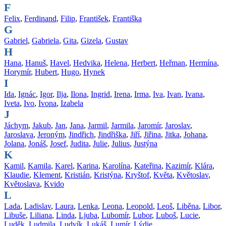
F
Felix
,
Ferdinand
,
Filip
,
František
,
Františka
G
Gabriel
,
Gabriela
,
Gita
,
Gizela
,
Gustav
H
Hana
,
Hanuš
,
Havel
,
Hedvika
,
Helena
,
Herbert
,
Heřman
,
Hermína
,
Horymír
,
Hubert
,
Hugo
,
Hynek
I
Ida
,
Ignác
,
Igor
,
Ilja
,
Ilona
,
Ingrid
,
Irena
,
Irma
,
Iva
,
Ivan
,
Ivana
,
Iveta
,
Ivo
,
Ivona
,
Izabela
J
Jáchym
,
Jakub
,
Jan
,
Jana
,
Jarmil
,
Jarmila
,
Jaromír
,
Jaroslav
,
Jaroslava
,
Jeroným
,
Jindřich
,
Jindřiška
,
Jiří
,
Jiřina
,
Jitka
,
Johana
,
Jolana
,
Jonáš
,
Josef
,
Judita
,
Julie
,
Julius
,
Justýna
K
Kamil
,
Kamila
,
Karel
,
Karina
,
Karolína
,
Kateřina
,
Kazimír
,
Klára
,
Klaudie
,
Klement
,
Kristián
,
Kristýna
,
Kryštof
,
Květa
,
Květoslav
,
Květoslava
,
Kvido
L
Lada
,
Ladislav
,
Laura
,
Lenka
,
Leona
,
Leopold
,
Leoš
,
Liběna
,
Libor
,
Libuše
,
Liliana
,
Linda
,
Ljuba
,
Lubomír
,
Lubor
,
Luboš
,
Lucie
,
Luděk
,
Ludmila
,
Ludvík
,
Lukáš
,
Lumír
,
Lýdie