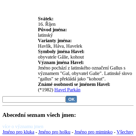
Svátek:
16. Říjen
Původ jména:
latinský
Varianty jména:
Havlík, Háva, Havelek
Symboly jména Havel:
obyvatele Gálie, kohout
Význam jména Havel:
Jméno pochází z latinského označení Gallus s
významem "Gal, obyvatel Galie". Latinské slovo
"gallus" se překládá jako "kohout".
Známé osobnosti se jménem Havel:
(*1982)
Havel Parkán
Abecední seznam všech jmen:
více o významu jmen
Jméno pro kluka
-
Jméno pro holku
-
Jméno pro miminko
-
Všechny