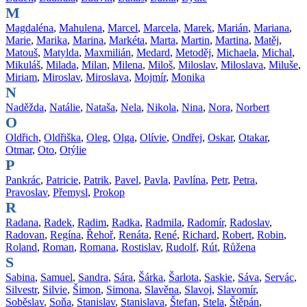
M
Magdaléna
,
Mahulena
,
Marcel
,
Marcela
,
Marek
,
Marián
,
Mariana
,
Marie
,
Marika
,
Marina
,
Markéta
,
Marta
,
Martin
,
Martina
,
Matěj
,
Matouš
,
Matylda
,
Maxmilián
,
Medard
,
Metoděj
,
Michaela
,
Michal
,
Mikuláš
,
Milada
,
Milan
,
Milena
,
Miloš
,
Miloslav
,
Miloslava
,
Miluše
,
Miriam
,
Miroslav
,
Miroslava
,
Mojmír
,
Monika
N
Naděžda
,
Natálie
,
Nataša
,
Nela
,
Nikola
,
Nina
,
Nora
,
Norbert
O
Oldřich
,
Oldřiška
,
Oleg
,
Olga
,
Olívie
,
Ondřej
,
Oskar
,
Otakar
,
Otmar
,
Oto
,
Otýlie
P
Pankrác
,
Patricie
,
Patrik
,
Pavel
,
Pavla
,
Pavlína
,
Petr
,
Petra
,
Pravoslav
,
Přemysl
,
Prokop
R
Radana
,
Radek
,
Radim
,
Radka
,
Radmila
,
Radomír
,
Radoslav
,
Radovan
,
Regína
,
Řehoř
,
Renáta
,
René
,
Richard
,
Robert
,
Robin
,
Roland
,
Roman
,
Romana
,
Rostislav
,
Rudolf
,
Rút
,
Růžena
S
Sabina
,
Samuel
,
Sandra
,
Sára
,
Šárka
,
Šarlota
,
Saskie
,
Sáva
,
Servác
,
Silvestr
,
Silvie
,
Šimon
,
Simona
,
Slavěna
,
Slavoj
,
Slavomír
,
Soběslav
,
Soňa
,
Stanislav
,
Stanislava
,
Štefan
,
Stela
,
Štěpán
,