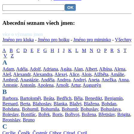
Abecední seznam všech jmen:
více o významu jmen
Jméno pro kluka
-
Jméno pro holku
-
Jméno pro miminko
-
Všechny
A
B
C
D
E
F
G
H
I
J
K
L
M
N
O
P
R
S
T
V
Z
A
Adam
,
Adéla
,
Adolf
,
Adriana
,
Agáta
,
Alan
,
Albert
,
Albína
,
Alena
,
Aleš
,
Alexandr
,
Alexandra
,
Alexej
,
Alice
,
Alois
,
Alžběta
,
Amálie
,
Ambrož
,
Anastázie
,
Anděla
,
Andrea
,
Andrej
,
Aneta
,
Anežka
,
Anna
,
Antonie
,
Antonín
,
Apolena
,
Arnošt
,
Artur
,
Augustýn
B
Barbora
,
Bartoloměj
,
Beáta
,
Bedřich
,
Běla
,
Benedikt
,
Benjamín
,
Bernard
,
Berta
,
Blahoslav
,
Blanka
,
Blažej
,
Blažena
,
Bohdan
,
Bohdana
,
Bohumil
,
Bohumila
,
Bohumír
,
Bohuslav
,
Bohuslava
,
Boleslav
,
Bonifác
,
Bořek
,
Boris
,
Bořivoj
,
Božena
,
Břetislav
,
Brigita
,
Bronislav
,
Bruno
C
Cecílie
,
Čeněk
,
Čestmír
,
Ctibor
,
Ctirad
,
Cyril