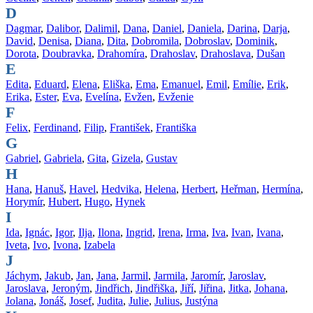
D
Dagmar
,
Dalibor
,
Dalimil
,
Dana
,
Daniel
,
Daniela
,
Darina
,
Darja
,
David
,
Denisa
,
Diana
,
Dita
,
Dobromila
,
Dobroslav
,
Dominik
,
Dorota
,
Doubravka
,
Drahomíra
,
Drahoslav
,
Drahoslava
,
Dušan
E
Edita
,
Eduard
,
Elena
,
Eliška
,
Ema
,
Emanuel
,
Emil
,
Emílie
,
Erik
,
Erika
,
Ester
,
Eva
,
Evelína
,
Evžen
,
Evženie
F
Felix
,
Ferdinand
,
Filip
,
František
,
Františka
G
Gabriel
,
Gabriela
,
Gita
,
Gizela
,
Gustav
H
Hana
,
Hanuš
,
Havel
,
Hedvika
,
Helena
,
Herbert
,
Heřman
,
Hermína
,
Horymír
,
Hubert
,
Hugo
,
Hynek
I
Ida
,
Ignác
,
Igor
,
Ilja
,
Ilona
,
Ingrid
,
Irena
,
Irma
,
Iva
,
Ivan
,
Ivana
,
Iveta
,
Ivo
,
Ivona
,
Izabela
J
Jáchym
,
Jakub
,
Jan
,
Jana
,
Jarmil
,
Jarmila
,
Jaromír
,
Jaroslav
,
Jaroslava
,
Jeroným
,
Jindřich
,
Jindřiška
,
Jiří
,
Jiřina
,
Jitka
,
Johana
,
Jolana
,
Jonáš
,
Josef
,
Judita
,
Julie
,
Julius
,
Justýna