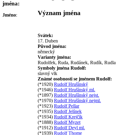
jména:
Význam jména
Jméno
:
Svátek:
17. Duben
Původ jména:
německý
Varianty jména:
Rudolfek, Ruda, Rudánek, Rudík, Rudla
Symboly jména Rudolf:
slavný vlk
Známé osobnosti se jménem Rudolf:
(*1920)
Rudolf Hrušínský
(*1946)
Rudolf Hrušínský ml.
(*1897)
Rudolf Hrušínský nejst.
(*1970)
Rudolf Hrušínský nejml.
(*1923)
Rudolf Pellar
(*1935)
Rudolf Jelínek
(*1934)
Rudolf Krejčík
(*1888)
Rudolf Myzet
(*1912)
Rudolf Deyl ml.
(*1939)
Rudolf Thome