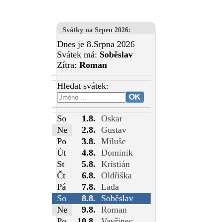
Svátky na Srpen 2026
:
Dnes je 8.Srpna 2026
Svátek má:
Soběslav
Zítra:
Roman
Hledat svátek:
So
1.8.
Oskar
Ne
2.8.
Gustav
Po
3.8.
Miluše
Út
4.8.
Dominik
St
5.8.
Kristián
Čt
6.8.
Oldřiška
Pá
7.8.
Lada
So
8.8.
Soběslav
Ne
9.8.
Roman
Po
10.8.
Vavřinec