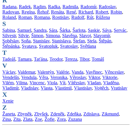
R
Radana
,
Radek
,
Radim
,
Radka
,
Radmila
,
Radomír
,
Radoslav
,
Radovan
,
Regína
,
Řehoř
,
Renáta
,
René
,
Richard
,
Robert
,
Robin
,
Roland
,
Roman
,
Romana
,
Rostislav
,
Rudolf
,
Rút
,
Růžena
S
Sabina
,
Samuel
,
Sandra
,
Sára
,
Šárka
,
Šarlota
,
Saskie
,
Sáva
,
Servác
,
Silvestr
,
Silvie
,
Šimon
,
Simona
,
Slavěna
,
Slavoj
,
Slavomír
,
Soběslav
,
Soňa
,
Stanislav
,
Stanislava
,
Štefan
,
Stela
,
Štěpán
,
Štěpánka
,
Svatava
,
Svatopluk
,
Svatoslav
,
Světlana
T
Tadeáš
,
Tamara
,
Taťána
,
Teodor
,
Tereza
,
Tibor
,
Tomáš
V
Václav
,
Valdemar
,
Valentýn
,
Valérie
,
Vanda
,
Vavřinec
,
Věnceslav
,
Vendelín
,
Vendula
,
Věra
,
Veronika
,
Věroslav
,
Viktor
,
Viktorie
,
Vilém
,
Vilma
,
Vincenc
,
Viola
,
Vít
,
Vítězslav
,
Vladan
,
Vladěna
,
Vladimír
,
Vladislav
,
Vlasta
,
Vlastimil
,
Vlastislav
,
Vojtěch
,
Vratislav
X
Xenie
Z
Žaneta
,
Zbyněk
,
Zbyšek
,
Zdeněk
,
Zdeňka
,
Zdislava
,
Zikmund
,
Zina
,
Zita
,
Zlata
,
Zoe
,
Žofie
,
Zora
,
Zuzana