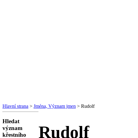
Hlavní strana
>
Jména, Význam jmen
> Rudolf
Hledat
Rudolf
význam
křestního