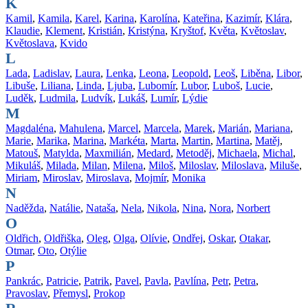
K
Kamil
,
Kamila
,
Karel
,
Karina
,
Karolína
,
Kateřina
,
Kazimír
,
Klára
,
Klaudie
,
Klement
,
Kristián
,
Kristýna
,
Kryštof
,
Květa
,
Květoslav
,
Květoslava
,
Kvido
L
Lada
,
Ladislav
,
Laura
,
Lenka
,
Leona
,
Leopold
,
Leoš
,
Liběna
,
Libor
,
Libuše
,
Liliana
,
Linda
,
Ljuba
,
Lubomír
,
Lubor
,
Luboš
,
Lucie
,
Luděk
,
Ludmila
,
Ludvík
,
Lukáš
,
Lumír
,
Lýdie
M
Magdaléna
,
Mahulena
,
Marcel
,
Marcela
,
Marek
,
Marián
,
Mariana
,
Marie
,
Marika
,
Marina
,
Markéta
,
Marta
,
Martin
,
Martina
,
Matěj
,
Matouš
,
Matylda
,
Maxmilián
,
Medard
,
Metoděj
,
Michaela
,
Michal
,
Mikuláš
,
Milada
,
Milan
,
Milena
,
Miloš
,
Miloslav
,
Miloslava
,
Miluše
,
Miriam
,
Miroslav
,
Miroslava
,
Mojmír
,
Monika
N
Naděžda
,
Natálie
,
Nataša
,
Nela
,
Nikola
,
Nina
,
Nora
,
Norbert
O
Oldřich
,
Oldřiška
,
Oleg
,
Olga
,
Olívie
,
Ondřej
,
Oskar
,
Otakar
,
Otmar
,
Oto
,
Otýlie
P
Pankrác
,
Patricie
,
Patrik
,
Pavel
,
Pavla
,
Pavlína
,
Petr
,
Petra
,
Pravoslav
,
Přemysl
,
Prokop