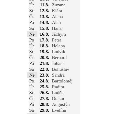
Út
11.8.
Zuzana
St
12.8.
Klára
Čt
13.8.
Alena
Pá
14.8.
Alan
So
15.8.
Hana
Ne
16.8.
Jáchym
Po
17.8.
Petra
Út
18.8.
Helena
St
19.8.
Ludvík
Čt
20.8.
Bernard
Pá
21.8.
Johana
So
22.8.
Bohuslav
Ne
23.8.
Sandra
Po
24.8.
Bartoloměj
Út
25.8.
Radim
St
26.8.
Luděk
Čt
27.8.
Otakar
Pá
28.8.
Augustýn
So
29.8.
Evelína