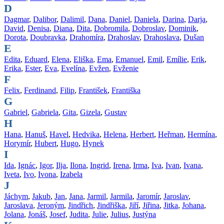
D
Dagmar
,
Dalibor
,
Dalimil
,
Dana
,
Daniel
,
Daniela
,
Darina
,
Darja
,
David
,
Denisa
,
Diana
,
Dita
,
Dobromila
,
Dobroslav
,
Dominik
,
Dorota
,
Doubravka
,
Drahomíra
,
Drahoslav
,
Drahoslava
,
Dušan
E
Edita
,
Eduard
,
Elena
,
Eliška
,
Ema
,
Emanuel
,
Emil
,
Emílie
,
Erik
,
Erika
,
Ester
,
Eva
,
Evelína
,
Evžen
,
Evženie
F
Felix
,
Ferdinand
,
Filip
,
František
,
Františka
G
Gabriel
,
Gabriela
,
Gita
,
Gizela
,
Gustav
H
Hana
,
Hanuš
,
Havel
,
Hedvika
,
Helena
,
Herbert
,
Heřman
,
Hermína
,
Horymír
,
Hubert
,
Hugo
,
Hynek
I
Ida
,
Ignác
,
Igor
,
Ilja
,
Ilona
,
Ingrid
,
Irena
,
Irma
,
Iva
,
Ivan
,
Ivana
,
Iveta
,
Ivo
,
Ivona
,
Izabela
J
Jáchym
,
Jakub
,
Jan
,
Jana
,
Jarmil
,
Jarmila
,
Jaromír
,
Jaroslav
,
Jaroslava
,
Jeroným
,
Jindřich
,
Jindřiška
,
Jiří
,
Jiřina
,
Jitka
,
Johana
,
Jolana
,
Jonáš
,
Josef
,
Judita
,
Julie
,
Julius
,
Justýna