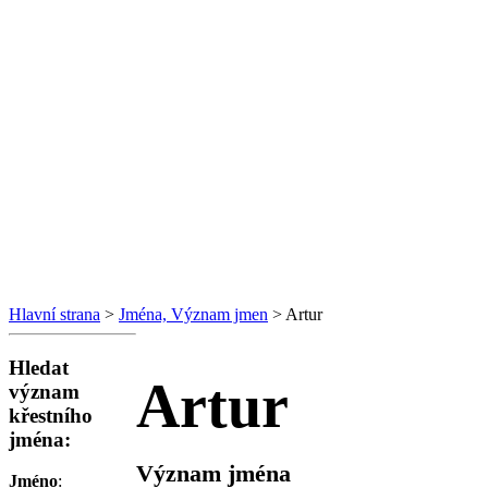
Hlavní strana
>
Jména, Význam jmen
> Artur
Hledat
Artur
význam
křestního
jména:
Význam jména
Jméno
: