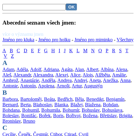
Abecední seznam všech jmen:
více o významu jmen
Jméno pro kluka
-
Jméno pro holku
-
Jméno pro miminko
-
Všechny
A
B
C
D
E
F
G
H
I
J
K
L
M
N
O
P
R
S
T
V
Z
A
Adam
,
Adéla
,
Adolf
,
Adriana
,
Agáta
,
Alan
,
Albert
,
Albína
,
Alena
,
Aleš
,
Alexandr
,
Alexandra
,
Alexej
,
Alice
,
Alois
,
Alžběta
,
Amálie
,
Ambrož
,
Anastázie
,
Anděla
,
Andrea
,
Andrej
,
Aneta
,
Anežka
,
Anna
,
Antonie
,
Antonín
,
Apolena
,
Arnošt
,
Artur
,
Augustýn
B
Barbora
,
Bartoloměj
,
Beáta
,
Bedřich
,
Běla
,
Benedikt
,
Benjamín
,
Bernard
,
Berta
,
Blahoslav
,
Blanka
,
Blažej
,
Blažena
,
Bohdan
,
Bohdana
,
Bohumil
,
Bohumila
,
Bohumír
,
Bohuslav
,
Bohuslava
,
Boleslav
,
Bonifác
,
Bořek
,
Boris
,
Bořivoj
,
Božena
,
Břetislav
,
Brigita
,
Bronislav
,
Bruno
C
Cecílie
,
Čeněk
,
Čestmír
,
Ctibor
,
Ctirad
,
Cyril