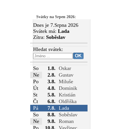
Svátky na Srpen 2026
:
Dnes je 7.Srpna 2026
Svátek má:
Lada
Zítra:
Soběslav
Hledat svátek:
So
1.8.
Oskar
Ne
2.8.
Gustav
Po
3.8.
Miluše
Út
4.8.
Dominik
St
5.8.
Kristián
Čt
6.8.
Oldřiška
Pá
7.8.
Lada
So
8.8.
Soběslav
Ne
9.8.
Roman
Po
10.8.
Vavřinec