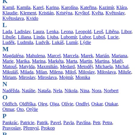
K
Kamil
,
Kamila
,
Karel
,
Karina
,
Karolína
,
Kateřina
,
Kazimír
,
Klára
,
Klaudie
,
Klement
,
Kristián
,
Kristýna
,
Kryštof
,
Květa
,
Květoslav
,
Květoslava
,
Kvido
L
Lada
,
Ladislav
,
Laura
,
Lenka
,
Leona
,
Leopold
,
Leoš
,
Liběna
,
Libor
,
Libuše
,
Liliana
,
Linda
,
Ljuba
,
Lubomír
,
Lubor
,
Luboš
,
Lucie
,
Luděk
,
Ludmila
,
Ludvík
,
Lukáš
,
Lumír
,
Lýdie
M
Magdaléna
,
Mahulena
,
Marcel
,
Marcela
,
Marek
,
Marián
,
Mariana
,
Marie
,
Marika
,
Marina
,
Markéta
,
Marta
,
Martin
,
Martina
,
Matěj
,
Matouš
,
Matylda
,
Maxmilián
,
Medard
,
Metoděj
,
Michaela
,
Michal
,
Mikuláš
,
Milada
,
Milan
,
Milena
,
Miloš
,
Miloslav
,
Miloslava
,
Miluše
,
Miriam
,
Miroslav
,
Miroslava
,
Mojmír
,
Monika
N
Naděžda
,
Natálie
,
Nataša
,
Nela
,
Nikola
,
Nina
,
Nora
,
Norbert
O
Oldřich
,
Oldřiška
,
Oleg
,
Olga
,
Olívie
,
Ondřej
,
Oskar
,
Otakar
,
Otmar
,
Oto
,
Otýlie
P
Pankrác
,
Patricie
,
Patrik
,
Pavel
,
Pavla
,
Pavlína
,
Petr
,
Petra
,
Pravoslav
,
Přemysl
,
Prokop
R