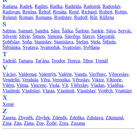
Radana
,
Radek
,
Radim
,
Radka
,
Radmila
,
Radomír
,
Radoslav
,
Radovan
,
Regína
,
Řehoř
,
Renáta
,
René
,
Richard
,
Robert
,
Robin
,
Roland
,
Roman
,
Romana
,
Rostislav
,
Rudolf
,
Rút
,
Růžena
S
Sabina
,
Samuel
,
Sandra
,
Sára
,
Šárka
,
Šarlota
,
Saskie
,
Sáva
,
Servác
,
Silvestr
,
Silvie
,
Šimon
,
Simona
,
Slavěna
,
Slavoj
,
Slavomír
,
Soběslav
,
Soňa
,
Stanislav
,
Stanislava
,
Štefan
,
Stela
,
Štěpán
,
Štěpánka
,
Svatava
,
Svatopluk
,
Svatoslav
,
Světlana
T
Tadeáš
,
Tamara
,
Taťána
,
Teodor
,
Tereza
,
Tibor
,
Tomáš
V
Václav
,
Valdemar
,
Valentýn
,
Valérie
,
Vanda
,
Vavřinec
,
Věnceslav
,
Vendelín
,
Vendula
,
Věra
,
Veronika
,
Věroslav
,
Viktor
,
Viktorie
,
Vilém
,
Vilma
,
Vincenc
,
Viola
,
Vít
,
Vítězslav
,
Vladan
,
Vladěna
,
Vladimír
,
Vladislav
,
Vlasta
,
Vlastimil
,
Vlastislav
,
Vojtěch
,
Vratislav
X
Xenie
Z
Žaneta
,
Zbyněk
,
Zbyšek
,
Zdeněk
,
Zdeňka
,
Zdislava
,
Zikmund
,
Zina
,
Zita
,
Zlata
,
Zoe
,
Žofie
,
Zora
,
Zuzana