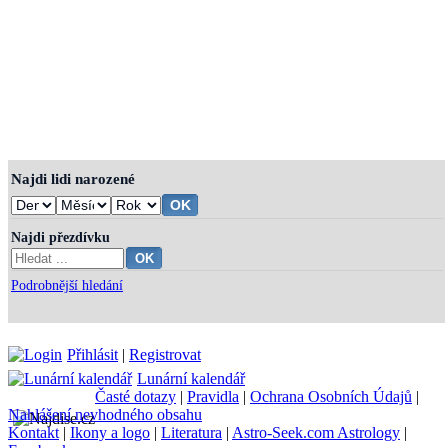
Najdi lidi narozené
Najdi přezdívku
Podrobnější hledání
Přihlásit
|
Registrovat
Lunární kalendář
Časté dotazy
|
Pravidla
|
Ochrana Osobních Údajů
|
Nahlášení nevhodného obsahu
Kontakt
|
Ikony a logo
|
Literatura
|
Astro-Seek.com Astrology
|