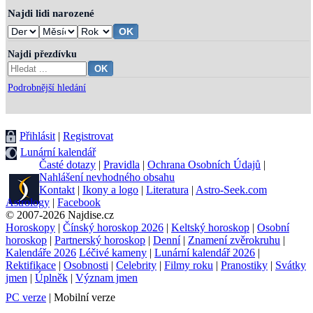
Najdi lidi narozené
Najdi přezdívku
Podrobnější hledání
Přihlásit
|
Registrovat
Lunární kalendář
Časté dotazy
|
Pravidla
|
Ochrana Osobních Údajů
|
Nahlášení nevhodného obsahu
Kontakt
|
Ikony a logo
|
Literatura
|
Astro-Seek.com
Astrology
|
Facebook
© 2007-2026 Najdise.cz
Horoskopy
|
Čínský horoskop 2026
|
Keltský horoskop
|
Osobní
horoskop
|
Partnerský horoskop
|
Denní
|
Znamení zvěrokruhu
|
Kalendáře 2026
Léčivé kameny
|
Lunární kalendář 2026
|
Rektifikace
|
Osobnosti
|
Celebrity
|
Filmy roku
|
Pranostiky
|
Svátky
jmen
|
Úplněk
|
Význam jmen
PC verze
| Mobilní verze