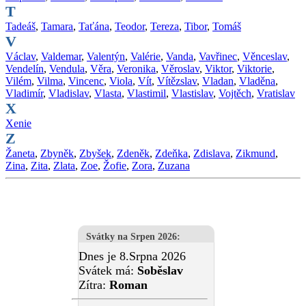
T
Tadeáš
,
Tamara
,
Taťána
,
Teodor
,
Tereza
,
Tibor
,
Tomáš
V
Václav
,
Valdemar
,
Valentýn
,
Valérie
,
Vanda
,
Vavřinec
,
Věnceslav
,
Vendelín
,
Vendula
,
Věra
,
Veronika
,
Věroslav
,
Viktor
,
Viktorie
,
Vilém
,
Vilma
,
Vincenc
,
Viola
,
Vít
,
Vítězslav
,
Vladan
,
Vladěna
,
Vladimír
,
Vladislav
,
Vlasta
,
Vlastimil
,
Vlastislav
,
Vojtěch
,
Vratislav
X
Xenie
Z
Žaneta
,
Zbyněk
,
Zbyšek
,
Zdeněk
,
Zdeňka
,
Zdislava
,
Zikmund
,
Zina
,
Zita
,
Zlata
,
Zoe
,
Žofie
,
Zora
,
Zuzana
Svátky na Srpen 2026
:
Dnes je 8.Srpna 2026
Svátek má:
Soběslav
Zítra:
Roman