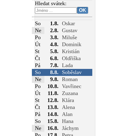
Hledat svátek:
So
1.8.
Oskar
Ne
2.8.
Gustav
Po
3.8.
Miluše
Út
4.8.
Dominik
St
5.8.
Kristián
Čt
6.8.
Oldřiška
Pá
7.8.
Lada
So
8.8.
Soběslav
Ne
9.8.
Roman
Po
10.8.
Vavřinec
Út
11.8.
Zuzana
St
12.8.
Klára
Čt
13.8.
Alena
Pá
14.8.
Alan
So
15.8.
Hana
Ne
16.8.
Jáchym
Po
17.8.
Petra