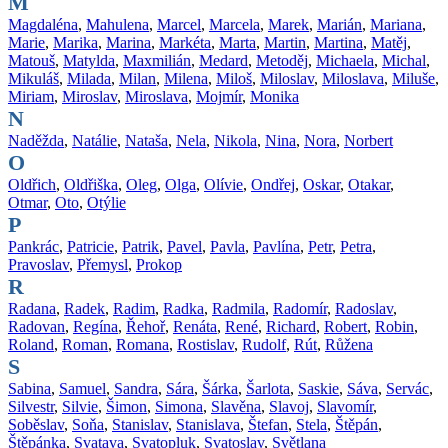
M
Magdaléna
,
Mahulena
,
Marcel
,
Marcela
,
Marek
,
Marián
,
Mariana
,
Marie
,
Marika
,
Marina
,
Markéta
,
Marta
,
Martin
,
Martina
,
Matěj
,
Matouš
,
Matylda
,
Maxmilián
,
Medard
,
Metoděj
,
Michaela
,
Michal
,
Mikuláš
,
Milada
,
Milan
,
Milena
,
Miloš
,
Miloslav
,
Miloslava
,
Miluše
,
Miriam
,
Miroslav
,
Miroslava
,
Mojmír
,
Monika
N
Naděžda
,
Natálie
,
Nataša
,
Nela
,
Nikola
,
Nina
,
Nora
,
Norbert
O
Oldřich
,
Oldřiška
,
Oleg
,
Olga
,
Olívie
,
Ondřej
,
Oskar
,
Otakar
,
Otmar
,
Oto
,
Otýlie
P
Pankrác
,
Patricie
,
Patrik
,
Pavel
,
Pavla
,
Pavlína
,
Petr
,
Petra
,
Pravoslav
,
Přemysl
,
Prokop
R
Radana
,
Radek
,
Radim
,
Radka
,
Radmila
,
Radomír
,
Radoslav
,
Radovan
,
Regína
,
Řehoř
,
Renáta
,
René
,
Richard
,
Robert
,
Robin
,
Roland
,
Roman
,
Romana
,
Rostislav
,
Rudolf
,
Rút
,
Růžena
S
Sabina
,
Samuel
,
Sandra
,
Sára
,
Šárka
,
Šarlota
,
Saskie
,
Sáva
,
Servác
,
Silvestr
,
Silvie
,
Šimon
,
Simona
,
Slavěna
,
Slavoj
,
Slavomír
,
Soběslav
,
Soňa
,
Stanislav
,
Stanislava
,
Štefan
,
Stela
,
Štěpán
,
Štěpánka
,
Svatava
,
Svatopluk
,
Svatoslav
,
Světlana