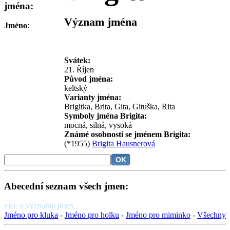
jména:
Význam jména
Jméno
:
Svátek:
21. Říjen
Původ jména:
keltský
Varianty jména:
Brigitka, Brita, Gita, Gituška, Rita
Symboly jména Brigita:
mocná, silná, vysoká
Známé osobnosti se jménem Brigita:
(*1955)
Brigita Hausnerová
Abecední seznam všech jmen:
více o významu jmen
Jméno pro kluka
-
Jméno pro holku
-
Jméno pro miminko
-
Všechny