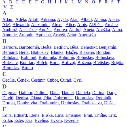
A
B
C
D
E
F
G
H
I
J
K
L
M
N
O
P
R
S
T
V
Z
A
Adam
,
Adéla
,
Adolf
,
Adriana
,
Agáta
,
Alan
,
Albert
,
Albína
,
Alena
,
Aleš
,
Alexandr
,
Alexandra
,
Alexej
,
Alice
,
Alois
,
Alžběta
,
Amálie
,
Ambrož
,
Anastázie
,
Anděla
,
Andrea
,
Andrej
,
Aneta
,
Anežka
,
Anna
,
Antonie
,
Antonín
,
Apolena
,
Arnošt
,
Artur
,
Augustýn
B
Barbora
,
Bartoloměj
,
Beáta
,
Bedřich
,
Běla
,
Benedikt
,
Benjamín
,
Bernard
,
Berta
,
Blahoslav
,
Blanka
,
Blažej
,
Blažena
,
Bohdan
,
Bohdana
,
Bohumil
,
Bohumila
,
Bohumír
,
Bohuslav
,
Bohuslava
,
Boleslav
,
Bonifác
,
Bořek
,
Boris
,
Bořivoj
,
Božena
,
Břetislav
,
Brigita
,
Bronislav
,
Bruno
C
Cecílie
,
Čeněk
,
Čestmír
,
Ctibor
,
Ctirad
,
Cyril
D
Dagmar
,
Dalibor
,
Dalimil
,
Dana
,
Daniel
,
Daniela
,
Darina
,
Darja
,
David
,
Denisa
,
Diana
,
Dita
,
Dobromila
,
Dobroslav
,
Dominik
,
Dorota
,
Doubravka
,
Drahomíra
,
Drahoslav
,
Drahoslava
,
Dušan
E
Edita
,
Eduard
,
Elena
,
Eliška
,
Ema
,
Emanuel
,
Emil
,
Emílie
,
Erik
,
Erika
,
Ester
,
Eva
,
Evelína
,
Evžen
,
Evženie
F