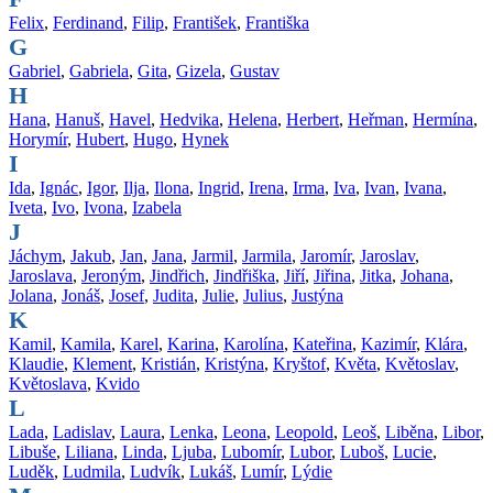
Felix
,
Ferdinand
,
Filip
,
František
,
Františka
G
Gabriel
,
Gabriela
,
Gita
,
Gizela
,
Gustav
H
Hana
,
Hanuš
,
Havel
,
Hedvika
,
Helena
,
Herbert
,
Heřman
,
Hermína
,
Horymír
,
Hubert
,
Hugo
,
Hynek
I
Ida
,
Ignác
,
Igor
,
Ilja
,
Ilona
,
Ingrid
,
Irena
,
Irma
,
Iva
,
Ivan
,
Ivana
,
Iveta
,
Ivo
,
Ivona
,
Izabela
J
Jáchym
,
Jakub
,
Jan
,
Jana
,
Jarmil
,
Jarmila
,
Jaromír
,
Jaroslav
,
Jaroslava
,
Jeroným
,
Jindřich
,
Jindřiška
,
Jiří
,
Jiřina
,
Jitka
,
Johana
,
Jolana
,
Jonáš
,
Josef
,
Judita
,
Julie
,
Julius
,
Justýna
K
Kamil
,
Kamila
,
Karel
,
Karina
,
Karolína
,
Kateřina
,
Kazimír
,
Klára
,
Klaudie
,
Klement
,
Kristián
,
Kristýna
,
Kryštof
,
Květa
,
Květoslav
,
Květoslava
,
Kvido
L
Lada
,
Ladislav
,
Laura
,
Lenka
,
Leona
,
Leopold
,
Leoš
,
Liběna
,
Libor
,
Libuše
,
Liliana
,
Linda
,
Ljuba
,
Lubomír
,
Lubor
,
Luboš
,
Lucie
,
Luděk
,
Ludmila
,
Ludvík
,
Lukáš
,
Lumír
,
Lýdie