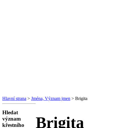
Hlavní strana
>
Jména, Význam jmen
> Brigita
Hledat
Brigita
význam
křestního