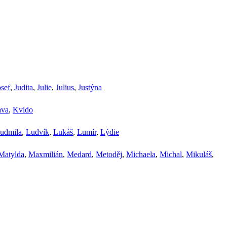
osef
,
Judita
,
Julie
,
Julius
,
Justýna
ava
,
Kvido
udmila
,
Ludvík
,
Lukáš
,
Lumír
,
Lýdie
Matylda
,
Maxmilián
,
Medard
,
Metoděj
,
Michaela
,
Michal
,
Mikuláš
,