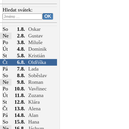
Hledat svátek:
So
1.8.
Oskar
Ne
2.8.
Gustav
Po
3.8.
Miluše
Út
4.8.
Dominik
St
5.8.
Kristián
Čt
6.8.
Oldřiška
Pá
7.8.
Lada
So
8.8.
Soběslav
Ne
9.8.
Roman
Po
10.8.
Vavřinec
Út
11.8.
Zuzana
St
12.8.
Klára
Čt
13.8.
Alena
Pá
14.8.
Alan
So
15.8.
Hana
Ne
16.8.
Jáchym