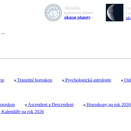
Aktuální
Lu
postavení planet
Lu
ukázat planety
»
uká
...
op
Tranzitní horoskop
Psychologická astrologie
Onl
horoskop
Ascendent a Descendent
Horoskopy na rok 2026
Kalendáře na rok 2026