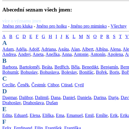
Abecední seznam všech jmen:
více o významu jmen
Jméno pro kluka
-
Jméno pro holku
-
Jméno pro miminko
-
Všechny
A
B
C
D
E
F
G
H
I
J
K
L
M
N
O
P
R
S
T
V
A
Adam
,
Adéla
,
Adolf
,
Adriana
,
Agáta
,
Alan
,
Albert
,
Albína
,
Alena
,
Ale
Andrea
,
Andrej
,
Aneta
,
Anežka
,
Anna
,
Antonie
,
Antonín
,
Apolena
,
A
B
Barbora
,
Bartoloměj
,
Beáta
,
Bedřich
,
Běla
,
Benedikt
,
Benjamín
,
Bern
Bohumír
,
Bohuslav
,
Bohuslava
,
Boleslav
,
Bonifác
,
Bořek
,
Boris
,
Boř
C
Cecílie
,
Čeněk
,
Čestmír
,
Ctibor
,
Ctirad
,
Cyril
D
Dagmar
,
Dalibor
,
Dalimil
,
Dana
,
Daniel
,
Daniela
,
Darina
,
Darja
,
Dav
Drahoslav
,
Drahoslava
,
Dušan
E
Edita
,
Eduard
,
Elena
,
Eliška
,
Ema
,
Emanuel
,
Emil
,
Emílie
,
Erik
,
Erik
F
Felix
,
Ferdinand
,
Filip
,
František
,
Františka