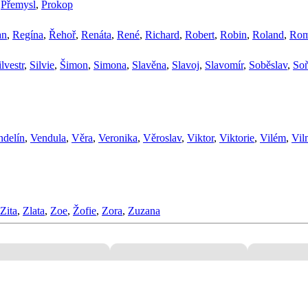
,
Přemysl
,
Prokop
an
,
Regína
,
Řehoř
,
Renáta
,
René
,
Richard
,
Robert
,
Robin
,
Roland
,
Ro
ilvestr
,
Silvie
,
Šimon
,
Simona
,
Slavěna
,
Slavoj
,
Slavomír
,
Soběslav
,
So
ndelín
,
Vendula
,
Věra
,
Veronika
,
Věroslav
,
Viktor
,
Viktorie
,
Vilém
,
Vil
Zita
,
Zlata
,
Zoe
,
Žofie
,
Zora
,
Zuzana