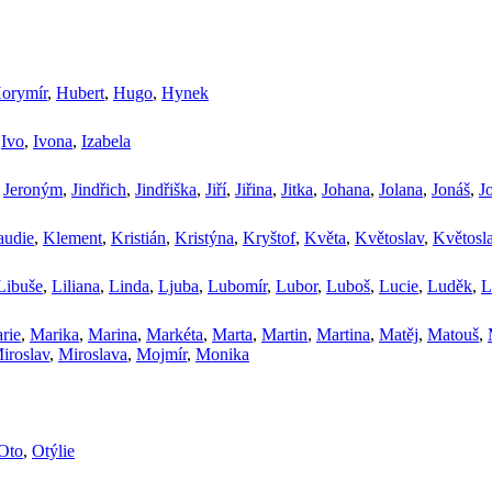
orymír
,
Hubert
,
Hugo
,
Hynek
,
Ivo
,
Ivona
,
Izabela
,
Jeroným
,
Jindřich
,
Jindřiška
,
Jiří
,
Jiřina
,
Jitka
,
Johana
,
Jolana
,
Jonáš
,
J
audie
,
Klement
,
Kristián
,
Kristýna
,
Kryštof
,
Květa
,
Květoslav
,
Květosl
Libuše
,
Liliana
,
Linda
,
Ljuba
,
Lubomír
,
Lubor
,
Luboš
,
Lucie
,
Luděk
,
L
rie
,
Marika
,
Marina
,
Markéta
,
Marta
,
Martin
,
Martina
,
Matěj
,
Matouš
,
iroslav
,
Miroslava
,
Mojmír
,
Monika
Oto
,
Otýlie