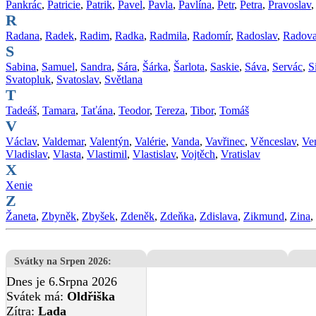
Pankrác
,
Patricie
,
Patrik
,
Pavel
,
Pavla
,
Pavlína
,
Petr
,
Petra
,
Pravoslav
R
Radana
,
Radek
,
Radim
,
Radka
,
Radmila
,
Radomír
,
Radoslav
,
Radov
S
Sabina
,
Samuel
,
Sandra
,
Sára
,
Šárka
,
Šarlota
,
Saskie
,
Sáva
,
Servác
,
S
Svatopluk
,
Svatoslav
,
Světlana
T
Tadeáš
,
Tamara
,
Taťána
,
Teodor
,
Tereza
,
Tibor
,
Tomáš
V
Václav
,
Valdemar
,
Valentýn
,
Valérie
,
Vanda
,
Vavřinec
,
Věnceslav
,
Ve
Vladislav
,
Vlasta
,
Vlastimil
,
Vlastislav
,
Vojtěch
,
Vratislav
X
Xenie
Z
Žaneta
,
Zbyněk
,
Zbyšek
,
Zdeněk
,
Zdeňka
,
Zdislava
,
Zikmund
,
Zina
,
Svátky na Srpen 2026
:
Dnes je 6.Srpna 2026
Svátek má:
Oldřiška
Zítra:
Lada