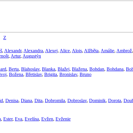
Z
š
,
Alexandr
,
Alexandra
,
Alexej
,
Alice
,
Alois
,
Alžběta
,
Amálie
,
Ambrož
rnošt
,
Artur
,
Augustýn
ard
,
Berta
,
Blahoslav
,
Blanka
,
Blažej
,
Blažena
,
Bohdan
,
Bohdana
,
Boh
ivoj
,
Božena
,
Břetislav
,
Brigita
,
Bronislav
,
Bruno
id
,
Denisa
,
Diana
,
Dita
,
Dobromila
,
Dobroslav
,
Dominik
,
Dorota
,
Doub
a
,
Ester
,
Eva
,
Evelína
,
Evžen
,
Evženie