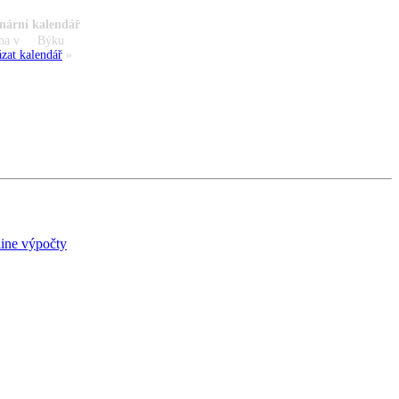
nární kalendář
na v
Býku
zat kalendář
»
ine výpočty