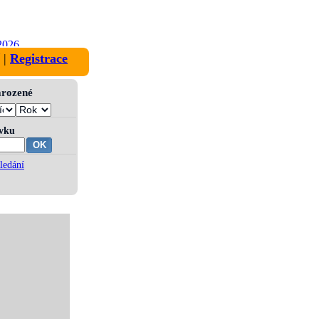
2026
|
Registrace
narozené
ívku
ledání