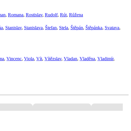
man
,
Romana
,
Rostislav
,
Rudolf
,
Rút
,
Růžena
ňa
,
Stanislav
,
Stanislava
,
Štefan
,
Stela
,
Štěpán
,
Štěpánka
,
Svatava
,
ma
,
Vincenc
,
Viola
,
Vít
,
Vítězslav
,
Vladan
,
Vladěna
,
Vladimír
,