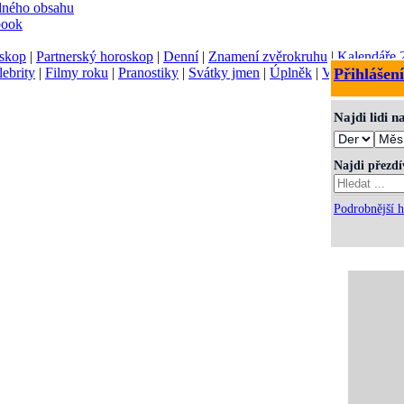
dného obsahu
book
skop
|
Partnerský horoskop
|
Denní
|
Znamení zvěrokruhu
|
Kalendáře 
lebrity
|
Filmy roku
|
Pranostiky
|
Svátky jmen
|
Úplněk
|
Význam jmen
Přihlášení
Najdi lidi 
Najdi přezd
Podrobnější h