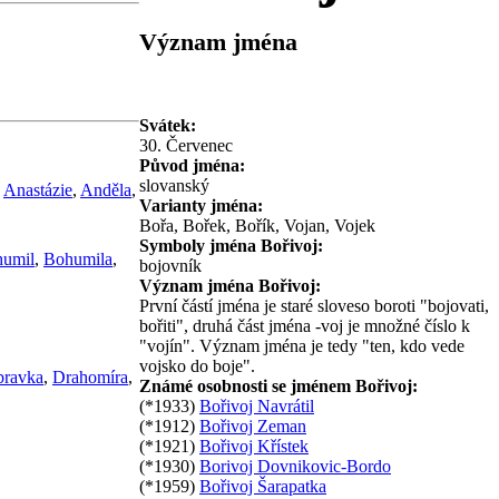
Význam jména
Svátek:
30. Červenec
Původ jména:
slovanský
,
Anastázie
,
Anděla
,
Varianty jména:
Bořa, Bořek, Bořík, Vojan, Vojek
Symboly jména Bořivoj:
umil
,
Bohumila
,
bojovník
Význam jména Bořivoj:
První částí jména je staré sloveso boroti "bojovati,
bořiti", druhá část jména -voj je množné číslo k
"vojín". Význam jména je tedy "ten, kdo vede
vojsko do boje".
ravka
,
Drahomíra
,
Známé osobnosti se jménem Bořivoj:
(*1933)
Bořivoj Navrátil
(*1912)
Bořivoj Zeman
(*1921)
Bořivoj Křístek
(*1930)
Borivoj Dovnikovic-Bordo
(*1959)
Bořivoj Šarapatka