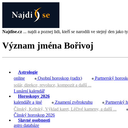
Najdise.cz
... najdi a poznej lidi, kteří se narodili ve stejný den jako ty 
Význam jména Bořivoj
Astrologie
online
Osobní horoskop (radix)
Partnerský horosk
solár, direkce, revoluce, kompozit a další ...
Lunární kalendář
Horoskopy 2026
kalendáře a jiné
Znamení zvěrokruhu
Partnerský 
Čínský, Keltský, Výklad karet, Léčivé kameny, a další ...
Čínský horoskop 2026
Slavné osobnosti
astro databáze