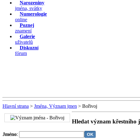
Narozeniny
jména, svátky
Numerologie
online
Poznej
znamení
Galerie
uživatelů
Diskuzní
fórum
Hlavní strana
>
Jména, Význam jmen
> Bořivoj
Hledat význam křestního 
Jméno
: