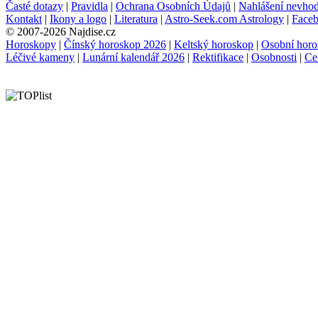
Časté dotazy
|
Pravidla
|
Ochrana Osobních Údajů
|
Nahlášení nevho
Kontakt
|
Ikony a logo
|
Literatura
|
Astro-Seek.com Astrology
|
Face
© 2007-2026 Najdise.cz
Horoskopy
|
Čínský horoskop 2026
|
Keltský horoskop
|
Osobní horo
Léčivé kameny
|
Lunární kalendář 2026
|
Rektifikace
|
Osobnosti
|
Ce