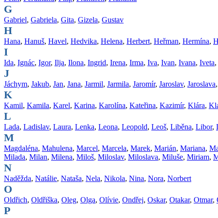
G
Gabriel
,
Gabriela
,
Gita
,
Gizela
,
Gustav
H
Hana
,
Hanuš
,
Havel
,
Hedvika
,
Helena
,
Herbert
,
Heřman
,
Hermína
,
H
I
Ida
,
Ignác
,
Igor
,
Ilja
,
Ilona
,
Ingrid
,
Irena
,
Irma
,
Iva
,
Ivan
,
Ivana
,
Iveta
J
Jáchym
,
Jakub
,
Jan
,
Jana
,
Jarmil
,
Jarmila
,
Jaromír
,
Jaroslav
,
Jaroslava
K
Kamil
,
Kamila
,
Karel
,
Karina
,
Karolína
,
Kateřina
,
Kazimír
,
Klára
,
Kl
L
Lada
,
Ladislav
,
Laura
,
Lenka
,
Leona
,
Leopold
,
Leoš
,
Liběna
,
Libor
,
M
Magdaléna
,
Mahulena
,
Marcel
,
Marcela
,
Marek
,
Marián
,
Mariana
,
Ma
Milada
,
Milan
,
Milena
,
Miloš
,
Miloslav
,
Miloslava
,
Miluše
,
Miriam
,
M
N
Naděžda
,
Natálie
,
Nataša
,
Nela
,
Nikola
,
Nina
,
Nora
,
Norbert
O
Oldřich
,
Oldřiška
,
Oleg
,
Olga
,
Olívie
,
Ondřej
,
Oskar
,
Otakar
,
Otmar
,
P