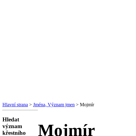
Hlavní strana
>
Jména, Význam jmen
> Mojmír
Hledat
Mojmír
význam
křestního