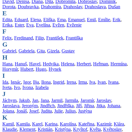
David
,
Denisa
,
Diana
,
Dita
,
Dobromila
,
Dobroslav
,
Dominik
,
Dorota
,
Doubravka
,
Drahomíra
,
Drahoslav
,
Drahoslava
,
Dušan
E
Edita
,
Eduard
,
Elena
,
Eliška
,
Ema
,
Emanuel
,
Emil
,
Emílie
,
Erik
,
Erika
,
Ester
,
Eva
,
Evelína
,
Evžen
,
Evženie
F
Felix
,
Ferdinand
,
Filip
,
František
,
Františka
G
Gabriel
,
Gabriela
,
Gita
,
Gizela
,
Gustav
H
Hana
,
Hanuš
,
Havel
,
Hedvika
,
Helena
,
Herbert
,
Heřman
,
Hermína
,
Horymír
,
Hubert
,
Hugo
,
Hynek
I
Ida
,
Ignác
,
Igor
,
Ilja
,
Ilona
,
Ingrid
,
Irena
,
Irma
,
Iva
,
Ivan
,
Ivana
,
Iveta
,
Ivo
,
Ivona
,
Izabela
J
Jáchym
,
Jakub
,
Jan
,
Jana
,
Jarmil
,
Jarmila
,
Jaromír
,
Jaroslav
,
Jaroslava
,
Jeroným
,
Jindřich
,
Jindřiška
,
Jiří
,
Jiřina
,
Jitka
,
Johana
,
Jolana
,
Jonáš
,
Josef
,
Judita
,
Julie
,
Julius
,
Justýna
K
Kamil
,
Kamila
,
Karel
,
Karina
,
Karolína
,
Kateřina
,
Kazimír
,
Klára
,
Klaudie
,
Klement
,
Kristián
,
Kristýna
,
Kryštof
,
Květa
,
Květoslav
,