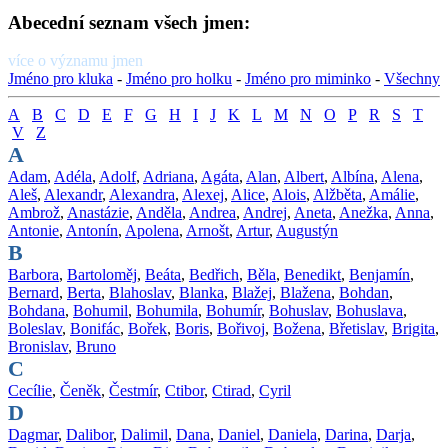
Abecední seznam všech jmen:
více o významu jmen
Jméno pro kluka
-
Jméno pro holku
-
Jméno pro miminko
-
Všechny
A
B
C
D
E
F
G
H
I
J
K
L
M
N
O
P
R
S
T
V
Z
A
Adam
,
Adéla
,
Adolf
,
Adriana
,
Agáta
,
Alan
,
Albert
,
Albína
,
Alena
,
Aleš
,
Alexandr
,
Alexandra
,
Alexej
,
Alice
,
Alois
,
Alžběta
,
Amálie
,
Ambrož
,
Anastázie
,
Anděla
,
Andrea
,
Andrej
,
Aneta
,
Anežka
,
Anna
,
Antonie
,
Antonín
,
Apolena
,
Arnošt
,
Artur
,
Augustýn
B
Barbora
,
Bartoloměj
,
Beáta
,
Bedřich
,
Běla
,
Benedikt
,
Benjamín
,
Bernard
,
Berta
,
Blahoslav
,
Blanka
,
Blažej
,
Blažena
,
Bohdan
,
Bohdana
,
Bohumil
,
Bohumila
,
Bohumír
,
Bohuslav
,
Bohuslava
,
Boleslav
,
Bonifác
,
Bořek
,
Boris
,
Bořivoj
,
Božena
,
Břetislav
,
Brigita
,
Bronislav
,
Bruno
C
Cecílie
,
Čeněk
,
Čestmír
,
Ctibor
,
Ctirad
,
Cyril
D
Dagmar
,
Dalibor
,
Dalimil
,
Dana
,
Daniel
,
Daniela
,
Darina
,
Darja
,