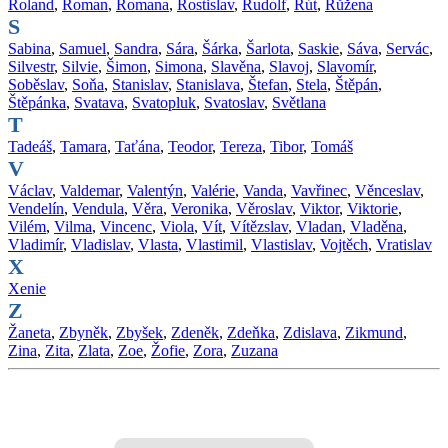
Roland
,
Roman
,
Romana
,
Rostislav
,
Rudolf
,
Rút
,
Růžena
S
Sabina
,
Samuel
,
Sandra
,
Sára
,
Šárka
,
Šarlota
,
Saskie
,
Sáva
,
Servác
,
Silvestr
,
Silvie
,
Šimon
,
Simona
,
Slavěna
,
Slavoj
,
Slavomír
,
Soběslav
,
Soňa
,
Stanislav
,
Stanislava
,
Štefan
,
Stela
,
Štěpán
,
Štěpánka
,
Svatava
,
Svatopluk
,
Svatoslav
,
Světlana
T
Tadeáš
,
Tamara
,
Taťána
,
Teodor
,
Tereza
,
Tibor
,
Tomáš
V
Václav
,
Valdemar
,
Valentýn
,
Valérie
,
Vanda
,
Vavřinec
,
Věnceslav
,
Vendelín
,
Vendula
,
Věra
,
Veronika
,
Věroslav
,
Viktor
,
Viktorie
,
Vilém
,
Vilma
,
Vincenc
,
Viola
,
Vít
,
Vítězslav
,
Vladan
,
Vladěna
,
Vladimír
,
Vladislav
,
Vlasta
,
Vlastimil
,
Vlastislav
,
Vojtěch
,
Vratislav
X
Xenie
Z
Žaneta
,
Zbyněk
,
Zbyšek
,
Zdeněk
,
Zdeňka
,
Zdislava
,
Zikmund
,
Zina
,
Zita
,
Zlata
,
Zoe
,
Žofie
,
Zora
,
Zuzana