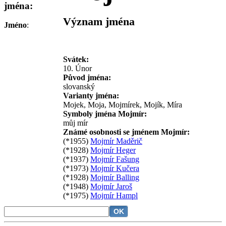
jména:
Význam jména
Jméno
:
Svátek:
10. Únor
Původ jména:
slovanský
Varianty jména:
Mojek, Moja, Mojmírek, Mojík, Míra
Symboly jména Mojmír:
můj mír
Známé osobnosti se jménem Mojmír:
(*1955)
Mojmír Maděrič
(*1928)
Mojmír Heger
(*1937)
Mojmír Fašung
(*1973)
Mojmír Kučera
(*1928)
Mojmír Balling
(*1948)
Mojmír Jaroš
(*1975)
Mojmír Hampl