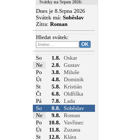
Svátky na Srpen 2026
:
Dnes je 8.Srpna 2026
Svátek má:
Soběslav
Zítra:
Roman
Hledat svátek:
So
1.8.
Oskar
Ne
2.8.
Gustav
Po
3.8.
Miluše
Út
4.8.
Dominik
St
5.8.
Kristián
Čt
6.8.
Oldřiška
Pá
7.8.
Lada
So
8.8.
Soběslav
Ne
9.8.
Roman
Po
10.8.
Vavřinec
Út
11.8.
Zuzana
St
12.8.
Klára