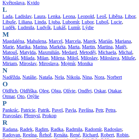
Květoslava
,
Kvido
L
Lada
,
Ladislav
,
Laura
,
Lenka
,
Leona
,
Leopold
,
Leoš
,
Liběna
,
Libor
,
Libuše
,
Liliana
,
Linda
,
Ljuba
,
Lubomír
,
Lubor
,
Luboš
,
Lucie
,
Luděk
,
Ludmila
,
Ludvík
,
Lukáš
,
Lumír
,
Lýdie
M
Magdaléna
,
Mahulena
,
Marcel
,
Marcela
,
Marek
,
Marián
,
Mariana
,
Marie
,
Marika
,
Marina
,
Markéta
,
Marta
,
Martin
,
Martina
,
Matěj
,
Matouš
,
Matylda
,
Maxmilián
,
Medard
,
Metoděj
,
Michaela
,
Michal
,
Mikuláš
,
Milada
,
Milan
,
Milena
,
Miloš
,
Miloslav
,
Miloslava
,
Miluše
,
Miriam
,
Miroslav
,
Miroslava
,
Mojmír
,
Monika
N
Naděžda
,
Natálie
,
Nataša
,
Nela
,
Nikola
,
Nina
,
Nora
,
Norbert
O
Oldřich
,
Oldřiška
,
Oleg
,
Olga
,
Olívie
,
Ondřej
,
Oskar
,
Otakar
,
Otmar
,
Oto
,
Otýlie
P
Pankrác
,
Patricie
,
Patrik
,
Pavel
,
Pavla
,
Pavlína
,
Petr
,
Petra
,
Pravoslav
,
Přemysl
,
Prokop
R
Radana
,
Radek
,
Radim
,
Radka
,
Radmila
,
Radomír
,
Radoslav
,
Radovan
,
Regína
,
Řehoř
,
Renáta
,
René
,
Richard
,
Robert
,
Robin
,